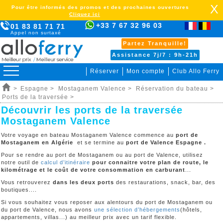
X
Pour être informés des promos et des prochaines ouvertures
Cliquez ici
+33 7 67 32 96 03
01 83 81 71 71
Appel non surtaxé
Partez Tranquille!
Assistance 7j/7 : 9h-21h
Réserver
Mon compte
Club Allo Ferry
>
Espagne >
Mostaganem Valence >
Réservation du bateau >
Ports de la traversée >
Découvrir les ports de la traversée
Mostaganem Valence
Votre voyage en bateau Mostaganem Valence commence au
port de
Mostaganem en Algérie
et se termine au
port de Valence Espagne .
Pour se rendre au port de Mostaganem ou au port de Valence, utilisez
notre outil de
calcul d’itinéraire
pour connaitre votre plan de route, le
kilométrage et le coût de votre consommation en carburant
...
Vous retrouverez
dans les deux ports
des restaurations, snack, bar, des
boutiques....
Si vous souhaitez vous reposer aux alentours du port de Mostaganem ou
du port de Valence, nous avons
une sélection d’hébergements
(hôtels,
appartements, villas...) au meilleur prix avec un tarif flexible.