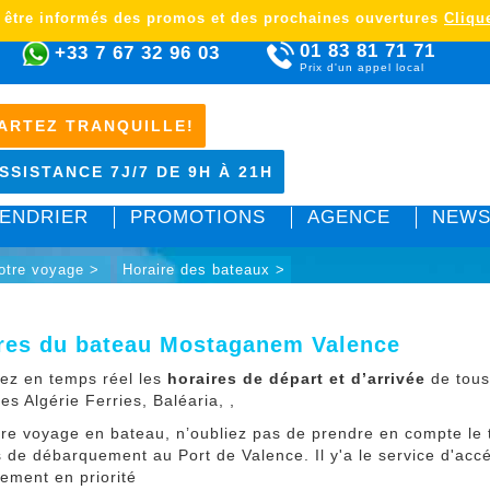
 être informés des promos et des prochaines ouvertures
Clique
01 83 81 71 71
+33 7 67 32 96 03
Prix d'un appel local
ARTEZ TRANQUILLE!
SSISTANCE 7J/7 DE 9H À 21H
ENDRIER
PROMOTIONS
AGENCE
NEWS
votre voyage >
Horaire des bateaux >
res du bateau Mostaganem Valence
ez en temps réel les
horaires de départ et d’arrivée
de tous
ies Algérie Ferries, Baléaria, ,
tre voyage en bateau, n’oubliez pas de prendre en compte 
 de débarquement au Port de Valence. Il y'a le service d'accé
ement en priorité