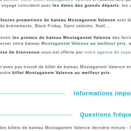
e voyage coincident avec
les dates des grands départs
: les 
lleures promotions de bateau Mostaganem Valence
sont d
ds événements, Black Friday, Saint valentin, Noël….
cevoir
les promos de bateau Mostaganem Valence
des ferr
server votre bateau
Mostaganem Valence au meilleur prix
, 
ise de bienvenue
vous est offerte par
notre agence de voy
 n’avez pas trouvé de billet de bateau Mostaganem Valence en
 votre
billet Mostaganem Valence au meilleur prix
.
Informations impo
Questions fréqu
l des billets de bateau Mostaganem Valence dernière minute - 