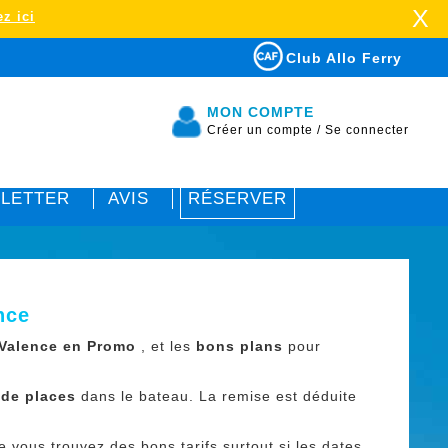
X
z ici
Club Allo Ferry
MON COMPTE
Créer un compte
/
Se connecter
LETTER
AVIS
RÉSERVER
nce
 Valence en Promo
, et les
bons plans
pour
 de places
dans le bateau. La remise est déduite
 vous trouvez des bons tarifs surtout si les dates