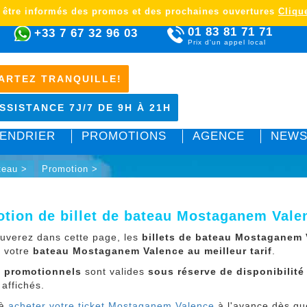
 être informés des promos et des prochaines ouvertures
Clique
01 83 81 71 71
+33 7 67 32 96 03
Prix d'un appel local
ARTEZ TRANQUILLE!
SSISTANCE 7J/7 DE 9H À 21H
ENDRIER
PROMOTIONS
AGENCE
NEWS
ateau >
Promotion >
tion de billet de bateau Mostaganem Vale
ouverez dans cette page, les
billets de bateau Mostaganem
r votre
bateau Mostaganem Valence au meilleur tarif
.
x promotionnels
sont valides
sous réserve de disponibilité
 affichés.
 à
acheter votre ticket Mostaganem Valence
à l'avance dès que