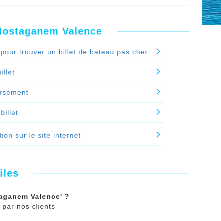
inute lastminute
chez ALLO FERRY. Le nombre
 Mostaganem Valence
ence dernière minute - lastminute ?'
pour trouver un billet de bateau pas cher
illet
rsement
billet
ion sur le site internet
iles
taganem Valence' ?
 par nos clients