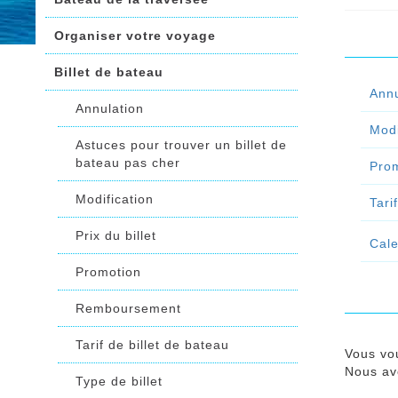
éserv
Organiser votre voyage
de pla
Billet de bateau
Conti
Annu
Annulation
Modi
Astuces pour trouver un billet de
bateau pas cher
Pro
Modification
Tari
Prix du billet
Cale
Promotion
Remboursement
Tarif de billet de bateau
Vous vo
Nous avo
Type de billet