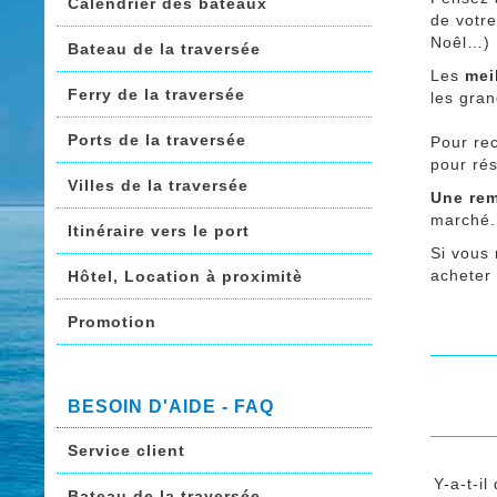
Calendrier des bateaux
de votr
Noêl…)
Bateau de la traversée
Les
mei
Ferry de la traversée
les gran
Ports de la traversée
Pour re
pour ré
Villes de la traversée
Une rem
marché.
Itinéraire vers le port
Si vous
acheter
Hôtel, Location à proximitè
Promotion
BESOIN D'AIDE - FAQ
Service client
Y-a-t-i
Bateau de la traversée