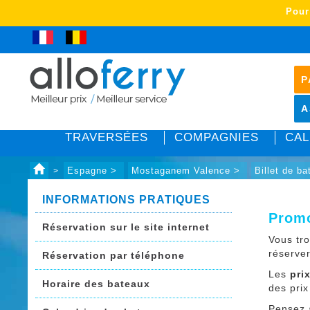
Pour
P
A
TRAVERSÉES
COMPAGNIES
CAL
Espagne >
Mostaganem Valence >
Billet de b
>
INFORMATIONS PRATIQUES
Promo
Réservation sur le site internet
Vous tr
réserve
Réservation par téléphone
Les
pri
Horaire des bateaux
des prix
Pensez