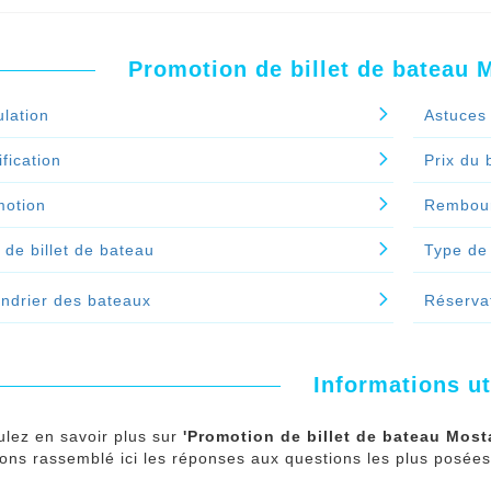
ez votre billet de bateau Mostaganem Valence dernière m
ce est limité.
Promotion de billet de bateau
nuer le spécial 'Y-a-t-il des billets de bateau Mostaganem Val
lation
Astuces 
fication
Prix du b
motion
Rembou
f de billet de bateau
Type de 
ndrier des bateaux
Réservat
Informations ut
ulez en savoir plus sur
'Promotion de billet de bateau Mos
ns rassemblé ici les réponses aux questions les plus posées