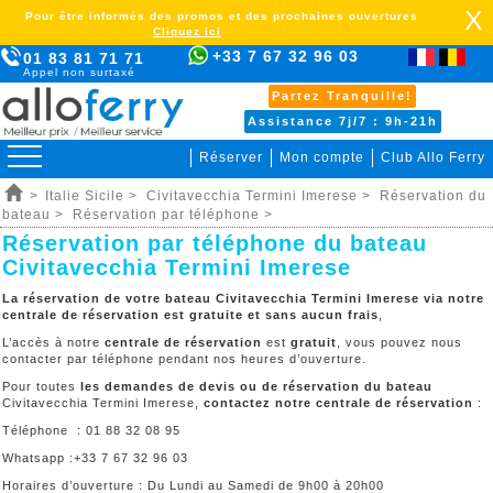
X
Pour être informés des promos et des prochaines ouvertures
Cliquez ici
+33 7 67 32 96 03
01 83 81 71 71
Appel non surtaxé
Partez Tranquille!
Assistance 7j/7 : 9h-21h
Réserver
Mon compte
Club Allo Ferry
>
Italie Sicile >
Civitavecchia Termini Imerese >
Réservation du
bateau >
Réservation par téléphone >
Réservation par téléphone du bateau
Civitavecchia Termini Imerese
La réservation de votre bateau Civitavecchia Termini Imerese via notre
centrale de réservation est gratuite et sans aucun frais
,
L’accès à notre
centrale de réservation
est
gratuit
, vous pouvez nous
contacter par téléphone pendant nos heures d’ouverture.
Pour toutes
les demandes de devis ou de réservation du bateau
Civitavecchia Termini Imerese,
contactez notre centrale de réservation
:
Téléphone : 01 88 32 08 95
Whatsapp :+33 7 67 32 96 03
Horaires d’ouverture : Du Lundi au Samedi de 9h00 à 20h00