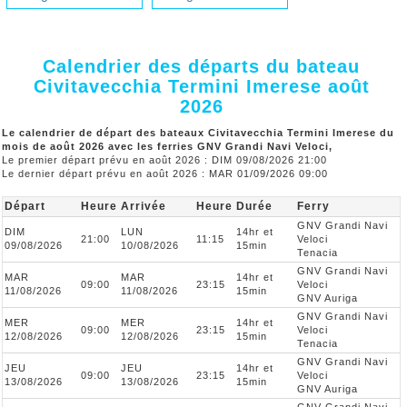
Calendrier des départs du bateau
Civitavecchia Termini Imerese août
2026
Le calendrier de départ des bateaux Civitavecchia Termini Imerese du
mois de août 2026 avec les ferries GNV Grandi Navi Veloci,
Le premier départ prévu en août 2026 : DIM 09/08/2026 21:00
Le dernier départ prévu en août 2026 : MAR 01/09/2026 09:00
Départ
Heure
Arrivée
Heure
Durée
Ferry
GNV Grandi Navi
DIM
LUN
14hr et
21:00
11:15
Veloci
09/08/2026
10/08/2026
15min
Tenacia
GNV Grandi Navi
MAR
MAR
14hr et
09:00
23:15
Veloci
11/08/2026
11/08/2026
15min
GNV Auriga
GNV Grandi Navi
MER
MER
14hr et
09:00
23:15
Veloci
12/08/2026
12/08/2026
15min
Tenacia
GNV Grandi Navi
JEU
JEU
14hr et
09:00
23:15
Veloci
13/08/2026
13/08/2026
15min
GNV Auriga