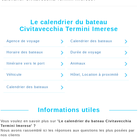
changement d’heure de départ.
Pour connaitre en temps réel les dates disponibles pour votre
voyage Civitavecchia Termini Imerese, utilisez notre moteur de
Continuer le spécial 'Le calendrier de bateau Civitavecchia Termini
réservation
Imerese peut-il être changé?'
Le calendrier du bateau
Civitavecchia Termini Imerese
Continuer le spécial 'Comment connaitre les dates de voyage
disponibles du calendrier Civitavecchia Termini Imerese?'
Agence de voyage
Calendrier des bateaux
Horaire des bateaux
Durée de voyage
Itinéraire vers le port
Animaux
Véhicule
Hôtel, Location à proximitè
Calendrier des bateaux
Informations utiles
Vous voulez en savoir plus sur
'Le calendrier du bateau Civitavecchia
Termini Imerese' ?
Nous avons rassemblé ici les réponses aux questions les plus posées par
nos clients