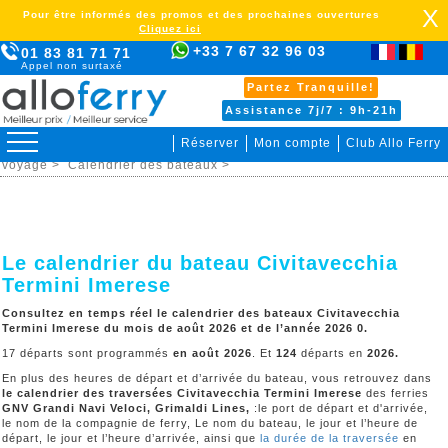
X
Pour être informés des promos et des prochaines ouvertures
Cliquez ici
+33 7 67 32 96 03
01 83 81 71 71
Appel non surtaxé
Partez Tranquille!
Assistance 7j/7 : 9h-21h
Réserver
Mon compte
Club Allo Ferry
>
Italie Sicile >
Civitavecchia Termini Imerese >
Organiser votre
voyage >
Calendrier des bateaux >
Le calendrier du bateau Civitavecchia
Termini Imerese
Consultez en temps réel le calendrier des bateaux Civitavecchia
Termini Imerese du mois de août 2026 et de l’année 2026 0.
17 départs sont programmés
en août 2026
. Et
124
départs en
2026
.
En plus des heures de départ et d’arrivée du bateau, vous retrouvez dans
le calendrier des traversées
Civitavecchia Termini Imerese
des ferries
GNV Grandi Navi Veloci, Grimaldi Lines,
:le port de départ et d'arrivée,
le nom de la compagnie de ferry, Le nom du bateau, le jour et l’heure de
départ, le jour et l’heure d’arrivée, ainsi que
la durée de la traversée
en