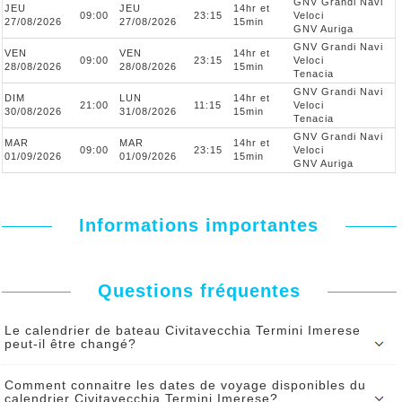
GNV Grandi Navi
JEU
JEU
14hr et
09:00
23:15
Veloci
27/08/2026
27/08/2026
15min
GNV Auriga
GNV Grandi Navi
VEN
VEN
14hr et
09:00
23:15
Veloci
28/08/2026
28/08/2026
15min
Tenacia
GNV Grandi Navi
DIM
LUN
14hr et
21:00
11:15
Veloci
30/08/2026
31/08/2026
15min
Tenacia
GNV Grandi Navi
MAR
MAR
14hr et
09:00
23:15
Veloci
01/09/2026
01/09/2026
15min
GNV Auriga
Informations importantes
Questions fréquentes
Le calendrier de bateau Civitavecchia Termini Imerese
peut-il être changé?
Le calendrier du bateau Civitavecchia Termini Imerese peut être
Comment connaitre les dates de voyage disponibles du
modifié par le ferry sous certaines contraintes. En cas de
calendrier Civitavecchia Termini Imerese?
changement vous serez serez informé par SMS et par mail de tout