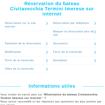
Termini Imerese par mail. il est aussi possible de vous l'envoyer par
Civitavecchia Termini Imerese en plusieurs fois ?'
Réservation du bateau
la poste.
Civitavecchia Termini Imerese sur
internet
Continuer le spécial 'Quand et comment je vais recevoir mon billet de
bateau Civitavecchia Termini Imerese?'
Réservation sur le site
Réservation par téléphone
internet
Bloquer la réservation plus de
24h
Paiement de la réservation
Assurance
Modification
Ferry de la traversée
Ports de la traversée
Annulation
Villes de la traversée
Informations utiles
Vous voulez en savoir plus sur
'Réservation du bateau Civitavecchia
Termini Imerese sur internet ' ?
Nous avons rassemblé ici les réponses aux questions les plus posées par