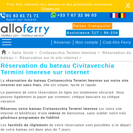
X
Pour être informés des promos et des prochaines ouvertures
Cliquez ici
+33 7 67 32 96 03
01 83 81 71 71
Appel non surtaxé
Partez Tranquille!
Assistance 7j/7 : 9h-21h
Réserver
Mon compte
Club Allo Ferry
>
Italie Sicile >
Civitavecchia Termini Imerese >
Réservation du
bateau >
Réservation sur le site internet >
Réservation du bateau Civitavecchia
Termini Imerese sur internet
La
réservation du bateau Civitavecchia Termini Imerese sur notre site
internet est sans frais
, elle est simple, facile et rapide.
Le paiement de votre réservation en ligne est totalement sécurisé. Vous
pouvez également la payer par virement, chèque bancaire ou chèque
vacance.
Réservez votre bateau Civitavecchia Termini Imerese
sur notre site
internet et bénéficiez d'une
remise
de bienvenue, sans oublier notre trés
généreux programme de fidélité
.
Les
facilités de règlement
de votre réservation sont possibles si le départ
de votre bateau est dans plus de 7 jours.