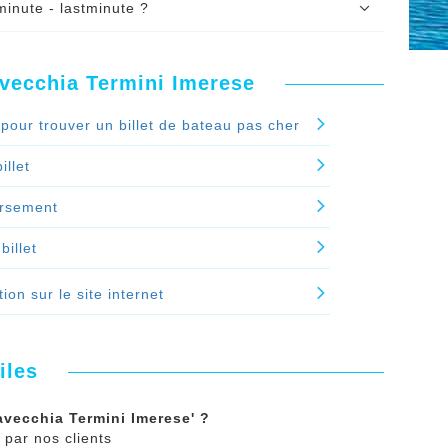
minute - lastminute ?
ernière minute lastminute
chez ALLO FERRY. Le
avecchia Termini Imerese
ermini Imerese dernière minute - lastminute ?'
pour trouver un billet de bateau pas cher
illet
rsement
billet
ion sur le site internet
iles
avecchia Termini Imerese' ?
 par nos clients