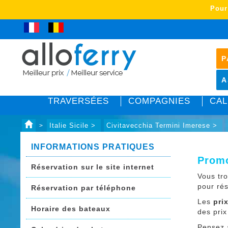
Pour
P
A
TRAVERSÉES
COMPAGNIES
CAL
Italie Sicile >
Civitavecchia Termini Imerese >
>
INFORMATIONS PRATIQUES
Promo
Réservation sur le site internet
Vous tr
pour ré
Réservation par téléphone
Les
pri
Horaire des bateaux
des prix
Pensez