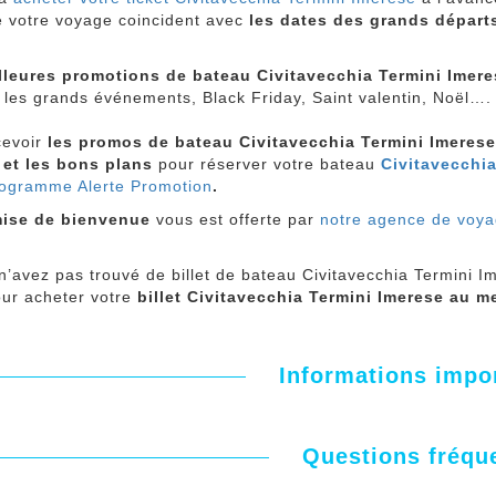
e votre voyage coincident avec
les dates des grands départ
lleures promotions de bateau Civitavecchia Termini Imer
 les grands événements, Black Friday, Saint valentin, Noël….
cevoir
les promos de bateau Civitavecchia Termini Imeres
, et les bons plans
pour réserver votre bateau
Civitavecchia
ogramme Alerte Promotion
.
ise de bienvenue
vous est offerte par
notre agence de voy
n’avez pas trouvé de billet de bateau Civitavecchia Termini 
our acheter votre
billet Civitavecchia Termini Imerese au me
Informations impo
Questions fréqu