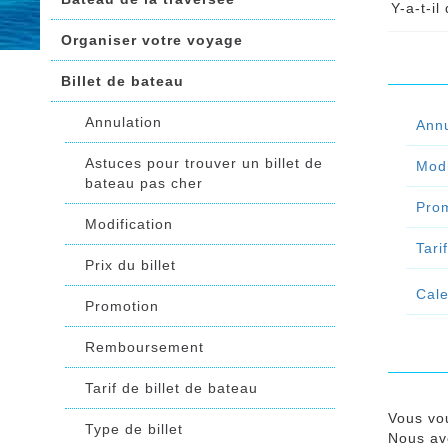
Y-a-t-i
Organiser votre voyage
éserv
nombr
Billet de bateau
Conti
Annulation
Annu
Astuces pour trouver un billet de
Modi
bateau pas cher
Pro
Modification
Tari
Prix du billet
Cale
Promotion
Remboursement
Tarif de billet de bateau
Vous vo
Type de billet
Nous avo