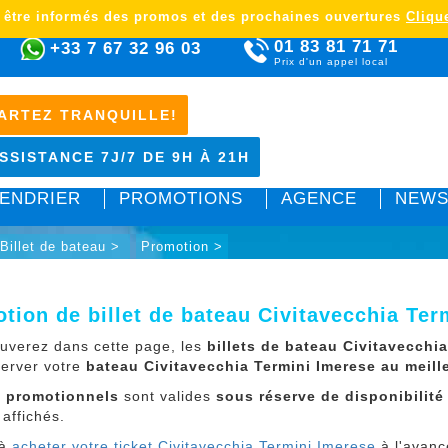
 être informés des promos et des prochaines ouvertures
Clique
01 83 81 71 71
+33 7 67 32 96 03
Prix d'un appel local
ARTEZ TRANQUILLE!
SSISTANCE 7J/7 DE 9H À 21H
ENDRIER
PROMOTIONS
AGENCE
NEWS
Billet de bateau >
Promotion >
tion de billet de bateau Civitavecchia Ter
ouverez dans cette page, les
billets de bateau Civitavecch
server votre
bateau Civitavecchia Termini Imerese au meille
x promotionnels
sont valides
sous réserve de disponibilité
 affichés.
 à
acheter votre ticket Civitavecchia Termini Imerese
à l'avanc