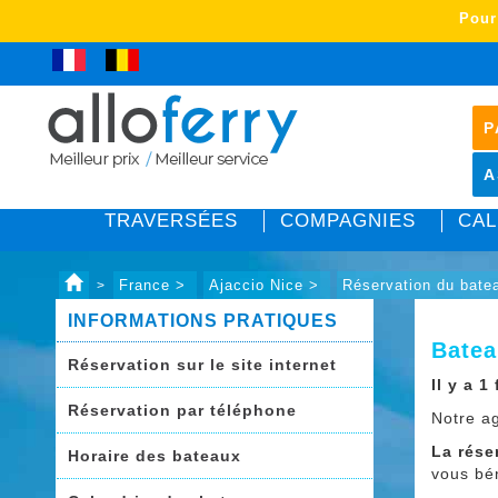
Pour
P
A
TRAVERSÉES
COMPAGNIES
CAL
France >
Ajaccio Nice >
Réservation du bate
>
INFORMATIONS PRATIQUES
Batea
Réservation sur le site internet
Il y a 
Réservation par téléphone
Notre a
La rése
Horaire des bateaux
vous bén