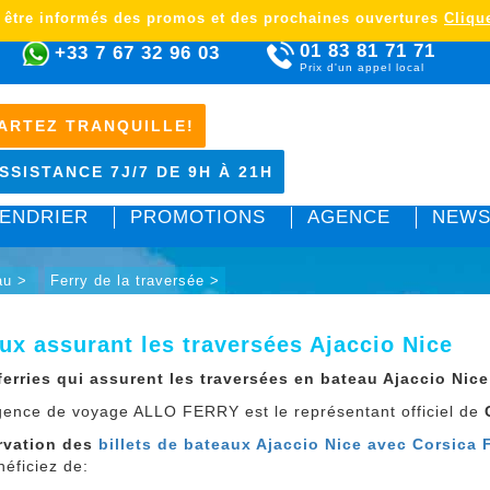
 être informés des promos et des prochaines ouvertures
Clique
01 83 81 71 71
+33 7 67 32 96 03
Prix d'un appel local
ARTEZ TRANQUILLE!
SSISTANCE 7J/7 DE 9H À 21H
ENDRIER
PROMOTIONS
AGENCE
NEWS
au >
Ferry de la traversée >
ux assurant les traversées Ajaccio Nice
1 ferries qui assurent les traversées en bateau Ajaccio Nice
gence de voyage ALLO FERRY est le représentant officiel de
C
rvation des
billets de bateaux Ajaccio Nice avec Corsica F
éficiez de: