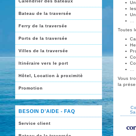
Calendrier des bateaux
Un
le
Bateau de la traversée
Un
...
Ferry de la traversée
Toutes l
Ports de la traversée
Ca
He
Villes de la traversée
Pr
Co
Itinéraire vers le port
Co
...
Hôtel, Location à proximitè
Vous tro
la prés
Promotion
Co
BESOIN D'AIDE - FAQ
Sa
Service client
Bateau de la traversée