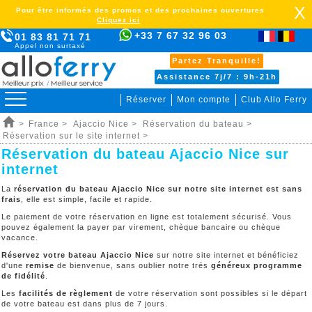
X
Pour être informés des promos et des prochaines ouvertures
Cliquez ici
+33 7 67 32 96 03
01 83 81 71 71
Appel non surtaxé
Partez Tranquille!
Assistance 7j/7 : 9h-21h
Réserver
Mon compte
Club Allo Ferry
>
France >
Ajaccio Nice >
Réservation du bateau >
Réservation sur le site internet >
Réservation du bateau Ajaccio Nice sur
internet
La
réservation du bateau Ajaccio Nice sur notre site internet est sans
frais
, elle est simple, facile et rapide.
Le paiement de votre réservation en ligne est totalement sécurisé. Vous
pouvez également la payer par virement, chèque bancaire ou chèque
vacance.
Réservez votre bateau Ajaccio Nice
sur notre site internet et bénéficiez
d'une
remise
de bienvenue, sans oublier notre trés
généreux programme
de fidélité
.
Les
facilités de règlement
de votre réservation sont possibles si le départ
de votre bateau est dans plus de 7 jours.