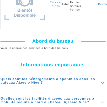
Corsica
Ferries
Autre
Décou
Ferries
Sardinia
Ferries
Abord du bateau
Voici un aperçu des services à bord des bateaux
Informations importantes
Quels sont les hébergements disponibles dans les
bateaux Ajaccio Nice ?
Sur le bateau Ajaccio Nice vous avez le choix entre les
hébergements suivants: Les cabines privées (doubles, triples et
quadruples), les suites, les cabines partagées et les couchettes, les
Quelles sont les facilités d'accès aux personnes à
fauteuils, les sièges,
mobilité réduite à bord du bateau Ajaccio Nice?
Le prix des cabines varient selon leurs tailles et leurs situations sur