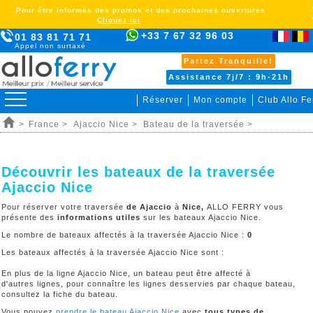
Pour être informés des promos et des prochaines ouvertures
Cliquez ici
+33 7 67 32 96 03
01 83 81 71 71
Appel non surtaxé
Partez Tranquille!
Assistance 7j/7 : 9h-21h
Réserver
Mon compte
Club Allo Fe
>
France >
Ajaccio Nice >
Bateau de la traversée >
Découvrir les bateaux de la traversée
Ajaccio Nice
Pour réserver votre traversée
de Ajaccio
à
Nice,
ALLO FERRY vous
présente des
informations utiles
sur les bateaux Ajaccio Nice.
Le nombre de bateaux affectés à la traversée Ajaccio Nice :
0
Les bateaux affectés à la traversée Ajaccio Nice sont :
En plus de la ligne Ajaccio Nice, un bateau peut être affecté à
d'autres lignes, pour connaître les lignes desservies par chaque bateau,
consultez la fiche du bateau.
Vous pouvez
prendre le bateau Ajaccio Nice
avec
tous types de