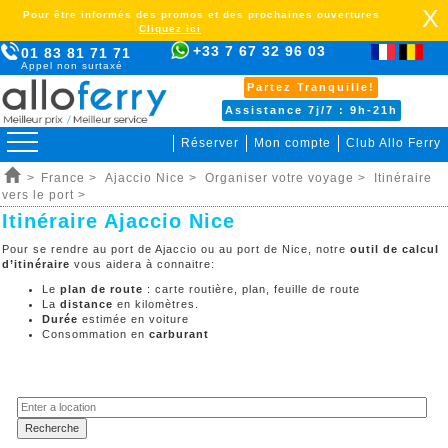
X
Pour être informés des promos et des prochaines ouvertures
Cliquez ici
+33 7 67 32 96 03
01 83 81 71 71
Appel non surtaxé
Partez Tranquille!
Assistance 7j/7 : 9h-21h
Réserver
Mon compte
Club Allo Ferry
>
France >
Ajaccio Nice >
Organiser votre voyage >
Itinéraire
vers le port >
Itinéraire Ajaccio Nice
Pour se rendre au port de Ajaccio ou au port de Nice, notre
outil de calcul
d’itinéraire
vous aidera à connaitre:
Le
plan de route
: carte routière, plan, feuille de route
La
distance
en kilomètres.
Durée
estimée en voiture
Consommation en
carburant