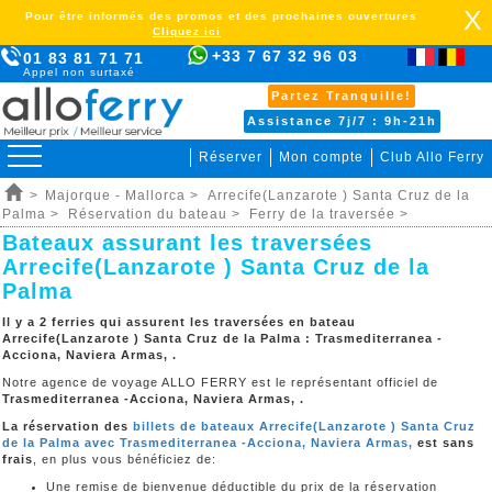
X
Pour être informés des promos et des prochaines ouvertures
Cliquez ici
+33 7 67 32 96 03
01 83 81 71 71
Appel non surtaxé
Partez Tranquille!
Assistance 7j/7 : 9h-21h
Réserver
Mon compte
Club Allo Ferry
>
Majorque - Mallorca >
Arrecife(Lanzarote ) Santa Cruz de la
Palma >
Réservation du bateau >
Ferry de la traversée >
Bateaux assurant les traversées
Arrecife(Lanzarote ) Santa Cruz de la
Palma
Il y a 2 ferries qui assurent les traversées en bateau
Arrecife(Lanzarote ) Santa Cruz de la Palma :
Trasmediterranea -
Acciona, Naviera Armas, .
Notre agence de voyage ALLO FERRY est le représentant officiel de
Trasmediterranea -Acciona, Naviera Armas, .
La réservation des
billets de bateaux Arrecife(Lanzarote ) Santa Cruz
de la Palma avec Trasmediterranea -Acciona, Naviera Armas,
est sans
frais
, en plus vous bénéficiez de:
Une remise de bienvenue déductible du prix de la réservation