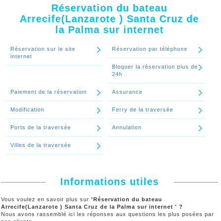
Arrecife(Lanzarote ) Santa Cruz de la Palma par mail. il est aussi
Arrecife(Lanzarote ) Santa Cruz de la Palma en plusieurs fois ?'
Réservation du bateau
possible de vous l'envoyer par la poste.
Arrecife(Lanzarote ) Santa Cruz de
la Palma sur internet
Continuer le spécial 'Quand et comment je vais recevoir mon billet de
bateau Arrecife(Lanzarote ) Santa Cruz de la Palma ?'
Réservation sur le site
Réservation par téléphone
internet
Bloquer la réservation plus de
24h
Paiement de la réservation
Assurance
Modification
Ferry de la traversée
Ports de la traversée
Annulation
Villes de la traversée
Informations utiles
Vous voulez en savoir plus sur
'Réservation du bateau
Arrecife(Lanzarote ) Santa Cruz de la Palma sur internet ' ?
Nous avons rassemblé ici les réponses aux questions les plus posées par