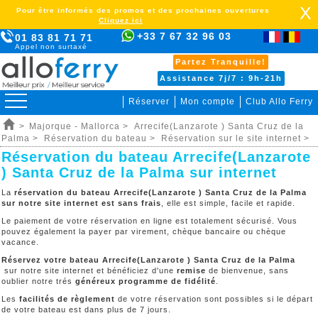
X
Pour être informés des promos et des prochaines ouvertures
Cliquez ici
+33 7 67 32 96 03
01 83 81 71 71
Appel non surtaxé
Partez Tranquille!
Assistance 7j/7 : 9h-21h
Réserver
Mon compte
Club Allo Ferry
>
Majorque - Mallorca >
Arrecife(Lanzarote ) Santa Cruz de la
Palma >
Réservation du bateau >
Réservation sur le site internet >
Réservation du bateau Arrecife(Lanzarote
) Santa Cruz de la Palma sur internet
La
réservation du bateau Arrecife(Lanzarote ) Santa Cruz de la Palma
sur notre site internet est sans frais
, elle est simple, facile et rapide.
Le paiement de votre réservation en ligne est totalement sécurisé. Vous
pouvez également la payer par virement, chèque bancaire ou chèque
vacance.
Réservez votre bateau Arrecife(Lanzarote ) Santa Cruz de la Palma
sur notre site internet et bénéficiez d'une
remise
de bienvenue, sans
oublier notre trés
généreux programme de fidélité
.
Les
facilités de règlement
de votre réservation sont possibles si le départ
de votre bateau est dans plus de 7 jours.