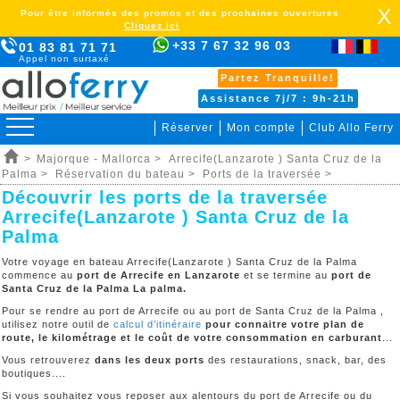
X
Pour être informés des promos et des prochaines ouvertures
Cliquez ici
+33 7 67 32 96 03
01 83 81 71 71
Appel non surtaxé
Partez Tranquille!
Assistance 7j/7 : 9h-21h
Réserver
Mon compte
Club Allo Ferry
>
Majorque - Mallorca >
Arrecife(Lanzarote ) Santa Cruz de la
Palma >
Réservation du bateau >
Ports de la traversée >
Découvrir les ports de la traversée
Arrecife(Lanzarote ) Santa Cruz de la
Palma
Votre voyage en bateau Arrecife(Lanzarote ) Santa Cruz de la Palma
commence au
port de Arrecife en Lanzarote
et se termine au
port de
Santa Cruz de la Palma La palma.
Pour se rendre au port de Arrecife ou au port de Santa Cruz de la Palma ,
utilisez notre outil de
calcul d’itinéraire
pour connaitre votre plan de
route, le kilométrage et le coût de votre consommation en carburant
...
Vous retrouverez
dans les deux ports
des restaurations, snack, bar, des
boutiques....
Si vous souhaitez vous reposer aux alentours du port de Arrecife ou du