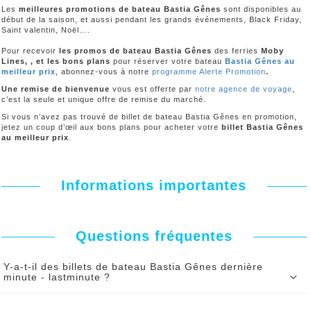
Les
meilleures promotions de bateau Bastia Gênes
sont disponibles au
début de la saison, et aussi pendant les grands événements, Black Friday,
Saint valentin, Noël….
Pour recevoir
les promos de bateau Bastia Gênes
des ferries
Moby
Lines, , et les bons plans
pour réserver votre bateau
Bastia Gênes au
meilleur prix
, abonnez-vous à notre
programme Alerte Promotion
.
Une remise de bienvenue
vous est offerte par
notre agence de voyage
,
c’est la seule et unique offre de remise du marché.
Si vous n’avez pas trouvé de billet de bateau Bastia Gênes en promotion,
jetez un coup d’œil aux bons plans pour acheter votre
billet Bastia Gênes
au meilleur prix
.
Informations importantes
Questions fréquentes
Y-a-t-il des billets de bateau Bastia Gênes dernière
minute - lastminute ?
éservez votre billet de bateau Bastia Gênes dernière minute
lastminute
chez ALLO FERRY. Le nombre de place est limité.