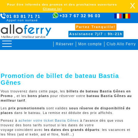
X
Pour être informés des promos et des prochaines ouvertures
Cliquez ici
+33 7 67 32 96 03
01 83 81 71 71
Appel non surtaxé
Partez Tranquille!
Assistance 7j/7 : 9h-21h
Réserver
Mon compte
Club Allo Ferry
>
Italie >
Bastia Gênes >
Billet de bateau >
Promotion >
Promotion de billet de bateau Bastia
Gênes
Vous trouverez dans cette page, les
billets de bateau Bastia Gênes en
Promo
, et les
bons plans
pour réserver votre
bateau Bastia Gênes au
meilleur tarif
.
Les
prix promotionnels
sont valides
sous réserve de disponibilité de
places
dans le bateau. La remise est déduite des prix affichés.
Pensez à
acheter votre ticket Bastia Gênes
à l'avance dès que vous
trouvez des bons tarifs surtout si les dates de votre
voyage coincident avec
les dates des grands départs
: les vacances et
les fêtes (aid el kebir, aid el fitre, Noêl…)