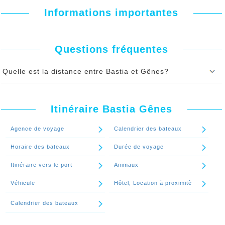
Informations importantes
Questions fréquentes
Quelle est la distance entre Bastia et Gênes?
La distance entre Bastia et Gênes est: 267,00 km (à vol d'oiseau).
Si vous prenez le bateau Bastia Gênes, e
n mer
, la
distance
entre
Bastia et Gênes en
Itinéraire Bastia Gênes
Mille Nautique
est
94,00 nm
, soit
174,00 KM
Continuer le spécial 'Quelle est la distance entre Bastia et Gênes?'
Agence de voyage
Calendrier des bateaux
Horaire des bateaux
Durée de voyage
Itinéraire vers le port
Animaux
Véhicule
Hôtel, Location à proximitè
Calendrier des bateaux