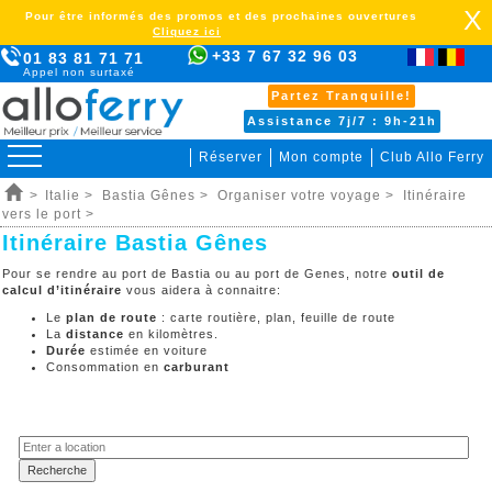
X
Pour être informés des promos et des prochaines ouvertures
Cliquez ici
+33 7 67 32 96 03
01 83 81 71 71
Appel non surtaxé
Partez Tranquille!
Assistance 7j/7 : 9h-21h
Réserver
Mon compte
Club Allo Ferry
>
Italie >
Bastia Gênes >
Organiser votre voyage >
Itinéraire
vers le port >
Itinéraire Bastia Gênes
Pour se rendre au port de Bastia ou au port de Genes, notre
outil de
calcul d’itinéraire
vous aidera à connaitre:
Le
plan de route
: carte routière, plan, feuille de route
La
distance
en kilomètres.
Durée
estimée en voiture
Consommation en
carburant