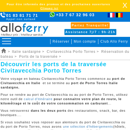
X
Pour être informés des promos et des prochaines ouvertures
Cliquez ici
+33 7 67 32 96 03
01 83 81 71 71
Appel non surtaxé
Partez Tranquille!
Assistance 7j/7 : 9h-21h
Réserver
Mon compte
Club Allo Ferry
>
Italie sardaigne >
Civitavecchia Porto Torres >
Réservation du
bateau >
Ports de la traversée >
Découvrir les ports de la traversée
Civitavecchia Porto Torres
Votre voyage en bateau Civitavecchia Porto Torres commence au
port de
Civitavecchia en Italie
et se termine au
port de Porto Torres Italie
sardaigne.
Pour se rendre au port de Civitavecchia ou au port de Porto Torres, utilisez
notre outil de
calcul d’itinéraire
pour connaitre votre plan de route, le
kilométrage et le coût de votre consommation en carburant
...
Vous retrouverez
dans les deux ports
des restaurations, snack, bar, des
boutiques....
Si vous souhaitez vous reposer aux alentours du port de Civitavecchia ou
du port de Porto Torres, nous avons
une sélection d’hébergements
(hôtels,