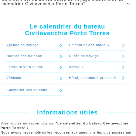
calendrier Civitavecchia Porto Torres?
serez serez informé par SMS et par mail de tout changement d’heure
de départ.
Pour connaitre en temps réel les dates disponibles pour votre
voyage Civitavecchia Porto Torres, utilisez notre moteur de
Continuer le spécial 'Le calendrier de bateau Civitavecchia Porto
réservation
Torres peut-il être changé?'
Le calendrier du bateau
Civitavecchia Porto Torres
Continuer le spécial 'Comment connaitre les dates de voyage
disponibles du calendrier Civitavecchia Porto Torres?'
Agence de voyage
Calendrier des bateaux
Horaire des bateaux
Durée de voyage
Itinéraire vers le port
Animaux
Véhicule
Hôtel, Location à proximitè
Calendrier des bateaux
Informations utiles
Vous voulez en savoir plus sur
'Le calendrier du bateau Civitavecchia
Porto Torres' ?
Nous avons rassemblé ici les réponses aux questions les plus posées par