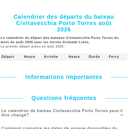
Calendrier des départs du bateau
Civitavecchia Porto Torres août
2026
Le calendrier de départ des bateaux Civitavecchia Porto Torres du
mois de août 2026 avec les ferries Grimaldi Lines,
Le premier départ prévu en août 2026 :
Départ
Heure
Arrivée
Heure
Durée
Ferry
Informations importantes
Questions fréquentes
Le calendrier de bateau Civitavecchia Porto Torres peut-il
être changé?
Le calendrier du bateau Civitavecchia Porto Torres peut être modifié
Comment connaitre les dates de voyage disponibles du
par le ferry sous certaines contraintes. En cas de changement vous