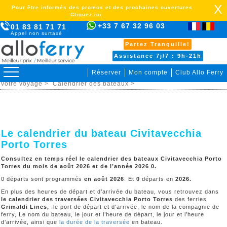
X
Pour être informés des promos et des prochaines ouvertures
Cliquez ici
+33 7 67 32 96 03
01 83 81 71 71
Appel non surtaxé
Partez Tranquille!
Assistance 7j/7 : 9h-21h
Réserver
Mon compte
Club Allo Ferry
>
Italie sardaigne >
Civitavecchia Porto Torres >
Organiser
votre voyage >
Calendrier des bateaux >
Le calendrier du bateau Civitavecchia
Porto Torres
Consultez en temps réel le calendrier des bateaux Civitavecchia Porto
Torres du mois de août 2026 et de l’année 2026 0.
0 départs sont programmés
en août 2026
. Et
0
départs en
2026
.
En plus des heures de départ et d’arrivée du bateau, vous retrouvez dans
le calendrier des traversées
Civitavecchia Porto Torres
des ferries
Grimaldi Lines,
:le port de départ et d'arrivée, le nom de la compagnie de
ferry, Le nom du bateau, le jour et l’heure de départ, le jour et l’heure
d’arrivée, ainsi que
la durée de la traversée
en bateau.