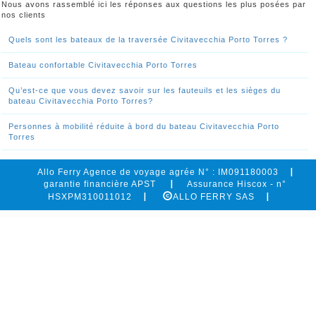
Nous avons rassemblé ici les réponses aux questions les plus posées par
nos clients
Quels sont les bateaux de la traversée Civitavecchia Porto Torres ?
Bateau confortable Civitavecchia Porto Torres
Qu’est-ce que vous devez savoir sur les fauteuils et les sièges du
bateau Civitavecchia Porto Torres?
Personnes à mobilité réduite à bord du bateau Civitavecchia Porto
Torres
Allo Ferry Agence de voyage agrée N° : IM091180003
garantie financière APST
Assurance Hiscox - n°
HSXPM310011012
ALLO FERRY SAS