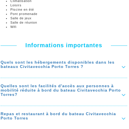
Climatisation
Loisirs
Piscine en été
Pont promenade
Salle de jeux
Salle de réunion
Wifi
Informations importantes
Quels sont les hébergements disponibles dans les
bateaux Civitavecchia Porto Torres ?
Sur le bateau Civitavecchia Porto Torres vous avez le choix
entre les hébergements suivants: Les cabines privées (doubles,
triples et quadruples), les suites, les cabines partagées et les
Quelles sont les facilités d'accès aux personnes à
couchettes, les fauteuils, les sièges,
mobilité réduite à bord du bateau Civitavecchia Porto
Torres?
Le prix des cabines varient selon leurs tailles et leurs situations sur
le bateau.
Les bateaux sont homologués pour le transport
de personne à
En savoir plus sur 'Quels sont les hébergements disponibles dans
mobilité réduite
: Ils sont équipés de moyens pour faciliter l’accès
les bateaux Civitavecchia Porto Torres ?'
aux personnes à mobilité réduite.
Repas et restaurant à bord du bateau Civitavecchia
Porto Torres
Vous retrouvez dans chaque bateau des
fauteuils roulants
, que
vous pouvez emprunter gratuitement pour accéder à votre cabine, ou
Le bateau Civitavecchia Porto Torres est doté d’un
restaurant
et
à votre fauteuil.