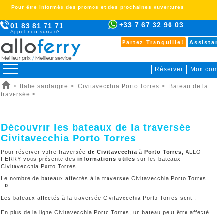
Pour être informés des promos et des prochaines ouvertures
+33 7 67 32 96 03
01 83 81 71 71
Appel non surtaxé
Partez Tranquille!
Assista
Réserver
Mon com
>
Italie sardaigne >
Civitavecchia Porto Torres >
Bateau de la
traversée >
Découvrir les bateaux de la traversée
Civitavecchia Porto Torres
Pour réserver votre traversée
de Civitavecchia
à
Porto Torres,
ALLO
FERRY vous présente des
informations utiles
sur les bateaux
Civitavecchia Porto Torres.
Le nombre de bateaux affectés à la traversée Civitavecchia Porto Torres
:
0
Les bateaux affectés à la traversée Civitavecchia Porto Torres sont :
En plus de la ligne Civitavecchia Porto Torres, un bateau peut être affecté