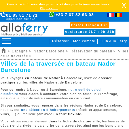
X
Pour être informés des promos et des prochaines ouvertures
Cliquez ici
+33 7 67 32 96 03
01 83 81 71 71
Appel non surtaxé
Partez Tranquille!
Assistance 7j/7 : 9h-21h
Réserver
Mon compte
Club Allo Ferry
>
Espagne >
Nador Barcelone >
Réservation du bateau >
Villes
de la traversée >
Villes de la traversée en bateau Nador
Barcelone
Vous voyagez
en bateau de Nador à Barcelone
, lisez ce
dossier
pratique
sur les villes de Nador et de Barcelone.
Pour se rendre à Nador ou à Barcelone,
notre outil de calcul
d’itinéraire
vous aidera à connaitre votre plan de route, le kilométrage,
ainsi que le coût de votre consommation en carburant.
Si vous souhaitez vous reposer dans les régions Nador et de Barcelone,
nous avons
une sélection d’hébergements
(hôtels et appartements,
villas,....) au meilleur prix avec
un tarif flexible.
Vous retrouverez également
dans la fiche de chaque ville
, les heures de
départ et d’arrivée, le calendrier de la traversée, ainsi que les bons plans