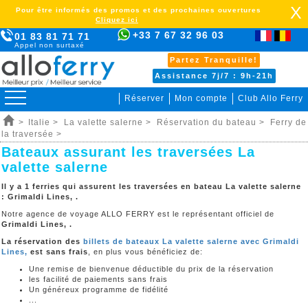
X
Pour être informés des promos et des prochaines ouvertures
Cliquez ici
+33 7 67 32 96 03
01 83 81 71 71
Appel non surtaxé
Partez Tranquille!
Assistance 7j/7 : 9h-21h
Réserver
Mon compte
Club Allo Ferry
>
Italie >
La valette salerne >
Réservation du bateau >
Ferry de
la traversée >
Bateaux assurant les traversées La
valette salerne
Il y a 1 ferries qui assurent les traversées en bateau La valette salerne
:
Grimaldi Lines, .
Notre agence de voyage ALLO FERRY est le représentant officiel de
Grimaldi Lines, .
La réservation des
billets de bateaux La valette salerne avec Grimaldi
Lines,
est sans frais
, en plus vous bénéficiez de:
Une remise de bienvenue déductible du prix de la réservation
les facilité de paiements sans frais
Un généreux programme de fidélité
...