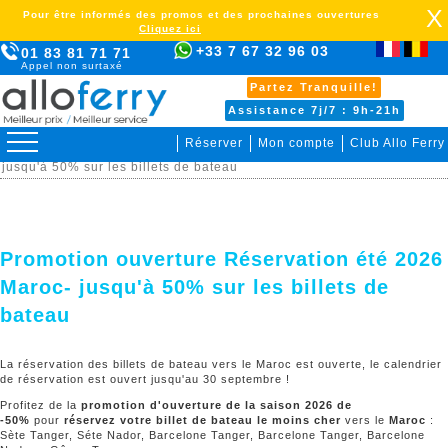
X
Pour être informés des promos et des prochaines ouvertures
Cliquez ici
+33 7 67 32 96 03
01 83 81 71 71
Appel non surtaxé
Partez Tranquille!
Assistance 7j/7 : 9h-21h
Réserver
Mon compte
Club Allo Ferry
> Promotions > Promotion ouverture Réservation été 2026 Maroc-
jusqu'à 50% sur les billets de bateau
Promotion ouverture Réservation été 2026
Maroc- jusqu'à 50% sur les billets de
bateau
La réservation des billets de bateau vers le Maroc est ouverte, le calendrier
de réservation est ouvert jusqu'au 30 septembre !
Profitez de la
promotion d'ouverture de la saison 2026 de
-50%
pour
réservez votre billet de bateau le moins cher
vers le
Maroc
:
Sète Tanger, Séte Nador, Barcelone Tanger, Barcelone Tanger, Barcelone