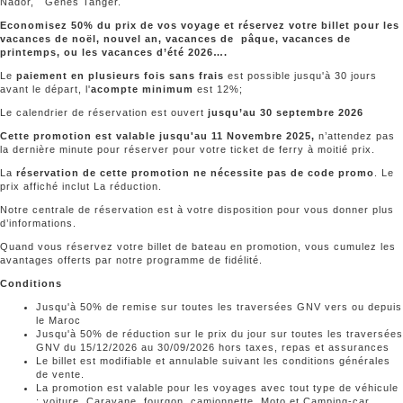
Nador, Gênes Tanger.
Economisez 50% du prix de vos voyage et réservez votre billet pour les
vacances de noël, nouvel an, vacances de pâque, vacances de
printemps, ou les vacances d’été 2026….
Le
paiement en plusieurs fois sans frais
est possible jusqu'à 30 jours
avant le départ, l'
acompte minimum
est 12%;
Le calendrier de réservation est ouvert
jusqu’au 30 septembre 2026
Cette promotion est valable jusqu'au 11 Novembre 2025,
n’attendez pas
la dernière minute pour réserver pour votre ticket de ferry à moitié prix.
La
réservation de cette promotion ne nécessite pas de code promo
. Le
prix affiché inclut La réduction.
Notre centrale de réservation est à votre disposition pour vous donner plus
d’informations.
Quand vous réservez votre billet de bateau en promotion, vous cumulez les
avantages offerts par notre programme de fidélité.
Conditions
Jusqu'à 50% de remise sur toutes les traversées GNV vers ou depuis
le Maroc
Jusqu'à 50% de réduction sur le prix du jour sur toutes les traversées
GNV du 15/12/2026 au 30/09/2026 hors taxes, repas et assurances
Le billet est modifiable et annulable suivant les conditions générales
de vente.
La promotion est valable pour les voyages avec tout type de véhicule
: voiture, Caravane, fourgon, camionnette, Moto et Camping-car