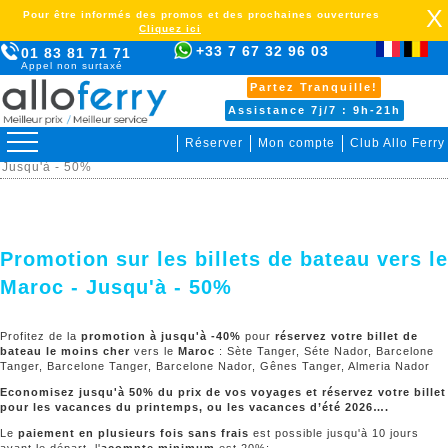
X
Pour être informés des promos et des prochaines ouvertures
Cliquez ici
+33 7 67 32 96 03
01 83 81 71 71
Appel non surtaxé
Partez Tranquille!
Assistance 7j/7 : 9h-21h
Réserver
Mon compte
Club Allo Ferry
> Promotions > Promotion sur les billets de bateau vers le Maroc -
Jusqu'à - 50%
Promotion sur les billets de bateau vers le
Maroc - Jusqu'à - 50%
Profitez de la
promotion à jusqu'à -40%
pour
réservez votre billet de
bateau le moins cher
vers le
Maroc
: Sète Tanger, Séte Nador, Barcelone
Tanger, Barcelone Tanger, Barcelone Nador, Gênes Tanger, Almeria Nador
Economisez jusqu'à 50% du prix de vos voyages et réservez votre billet
pour les vacances du printemps, ou les vacances d’été 2026….
Le
paiement en plusieurs fois sans frais
est possible jusqu'à 10 jours
avant le départ, l'
acompte minimum
est 20%;