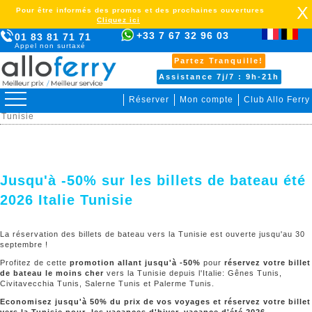
X
Pour être informés des promos et des prochaines ouvertures
Cliquez ici
+33 7 67 32 96 03
01 83 81 71 71
Appel non surtaxé
Partez Tranquille!
Assistance 7j/7 : 9h-21h
Réserver
Mon compte
Club Allo Ferry
> Promotions > Jusqu'à -50% sur les billets de bateau été 2026 Italie
Tunisie
Jusqu'à -50% sur les billets de bateau été
2026 Italie Tunisie
La réservation des billets de bateau vers la Tunisie est ouverte jusqu'au 30
septembre !
Profitez de cette
promotion allant jusqu'à -50%
pour
réservez votre billet
de bateau le moins cher
vers la Tunisie depuis l'Italie: Gênes Tunis,
Civitavecchia Tunis, Salerne Tunis et Palerme Tunis.
Economisez jusqu'à 50% du prix de vos voyages et réservez votre billet
vers la Tunisie pour les vacances d'hiver, vacance d'été 2026….