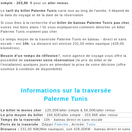
simple
-
203,96
€
pour un
aller retour.
Le
tarif du billet Palerme Tunis
varie tout au long de l’année, il dépend de
la date du voyage et de la date de la réservation
Si vous êtes à la recherche d’un
billet de bateau Palerme Tunis pas cher
,
suivez nos bons plans ! Ils vous expliqueront comment dénicher un billet
Palerme Tunis vraiment pas cher.
Le temps moyen de la traversée Palerme Tunis en bateau - direct et sans
escale – est
10h
. La distance est environ 231,00 miles nautique (428,00
kilométres)..
Besoin d’un temps de réflexion
?, notre agence de voyage vous offre la
possibilité de
conserver votre réservation
(le prix du billet et de
l’installation) quelques jours en attendant la prise de votre décision (offre
soumise à condition de disponibilité)
Informations sur la traversée
Palerme Tunis
Le billet le moins cher
: 125,00€/aller simple & 56,00€/aller retour
Le prix moyen du billet
: 166,92€/aller simple - 203,96€ aller retour
Temps de la traversée
: 10h - bateau direct et sans escale
Ports de la traversée
: Départ
Palerme
, Arrivée:
Tunis
Distance :
231,00 NM(Mile nautique), soit 428,00KM - bateau direct et sans