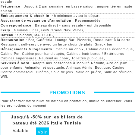
escale
Fréquence :
Jusqu'à 2 par semaine, en basse saison, augmentée en haute
saison
Embarquement & check in
: 4h minimum avant le départ
Assurance de voyage ou d'annulation
: Recommandée
Correspondance
: Bateau direct - sans escale - est disponible
Ferry
: Grimaldi Lines, GNV Grandi Navi Veloci,
Bateau
: Splendid, MAJESTIC,
Restauration
: Bar, Cafétéria, Lounge Bar, Pizzeria, Restaurant à la carte,
Restaurant self-service avec un large choix de plats, Snack bar,
Hébergements & logements
: Cabine au choix, Cabine classe économique,
Cabine Pet, Cabine pour handicapés, Cabines intérieures / Extérieures,
Cabines supérieures, Fauteuil au choix, Toilettes publiques,
Services à bord
: Adapté aux personnes à Mobilité Réduite, Aire de jeux
pour enfants, Animation et spectacle, Animaux Admis, Boutique, Casino,
Centre commercial, Cinéma, Salle de jeux, Salle de prière, Salle de réunion,
Wifi,
PROMOTIONS
Pour réserver votre billet de bateau en promotion, inutile de chercher, voici
les promotions du moment,
Jusqu'à -50% sur les billets de
bateau été 2026 Italie Tunisie
Valable
Voir