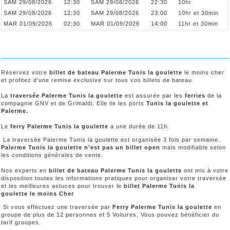
SAM 29/08/2026
12:30
SAM 29/08/2026
22:30
10hr
SAM 29/08/2026
12:30
SAM 29/08/2026
23:00
10hr et 30min
MAR 01/09/2026
02:30
MAR 01/09/2026
14:00
11hr et 30min
Réservez votre
billet de bateau Palerme Tunis la goulette
le moins cher
et profitez d'une remise exclusive sur tous vos billets de bateau.
La
traversée Palerme Tunis la goulette
est assurée par les
ferries
de la
compagnie GNV et de Grimaldi. Elle lie les ports
Tunis la goulette et
Palerme.
Le
ferry Palerme Tunis la goulette
a une durée de 11h.
La traversée Palerme Tunis la goulette est organisée 3 fois par semaine.
Palerme Tunis la goulette n’est pas un billet open
mais modifiable selon
les conditions générales de vente.
Nos experts en
billet de bateau Palerme Tunis la goulette
ont mis à votre
disposition toutes les informations pratiques pour organiser votre traversée
et les meilleures astuces pour trouver le
billet Palerme Tunis la
goulette le moins Cher
Si vous effectuez une traversée par
Ferry Palerme Tunis la goulette
en
groupe de plus de 12 personnes et 5 Voitures, Vous pouvez bénéficier du
tarif groupes.