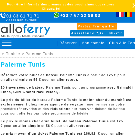
Pour être informés des promos et des prochaines ouvertures
Cliquez ici
+33 7 67 32 96 03
01 83 81 71 71
Appel non surtaxé
Partez Tranquille!
Assistance 7j/7 : 9h-21h
Réserver
Mon compte
Club Allo Fer
>
Tunisie
> Palerme Tunis
Palerme Tunis
Réservez votre billet de bateau Palerme Tunis
à partir de
125 €
pour
un
aller simple
et
56
€
pour un
aller retour.
10 traversées de bateau
Palerme Tunis sont au programme
avec Grimaldi
Lines, GNV Grandi Navi Veloci, .
.
Le prix du billet de bateau Palerme Tunis le moins cher du marché est
exclusivement chez notre agence de voyage :
une remise sur votre
première réservation et des
réductions
sur tous vos tickets de bateau
vous sont offertes par notre programme de fidélité.
Le prix le moins cher d’un billet de bateau Palerme Tunis
est
125
€
pour un
aller simple
et
56
€
pour un
aller retour.
Le
prix moyen d'un ticket Palerme Tunis est 166,92 €
pour un
aller