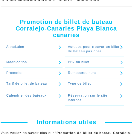
éservez votre billet de bateau Corralejo-Canaries Playa Blanca
canaries dernière minute lastminute
chez ALLO FERRY. Le
nombre de place est limité.
Promotion de billet de bateau
Corralejo-Canaries Playa Blanca
Continuer le spécial 'Y-a-t-il des billets de bateau Corralejo-Canaries
canaries
Playa Blanca canaries dernière minute - lastminute ?'
Annulation
Astuces pour trouver un billet
de bateau pas cher
Modification
Prix du billet
Promotion
Remboursement
Tarif de billet de bateau
Type de billet
Calendrier des bateaux
Réservation sur le site
internet
Informations utiles
Vous voulez en savoir plus sur
'Promotion de billet de bateau Corralejo-