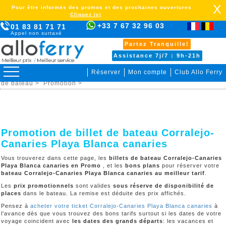
X
Pour être informés des promos et des prochaines ouvertures
Cliquez ici
+33 7 67 32 96 03
01 83 81 71 71
Appel non surtaxé
Partez Tranquille!
Assistance 7j/7 : 9h-21h
Réserver
Mon compte
Club Allo Ferry
>
Espagne >
Corralejo-Canaries Playa Blanca canaries >
Billet
de bateau >
Promotion >
Promotion de billet de bateau Corralejo-
Canaries Playa Blanca canaries
Vous trouverez dans cette page, les
billets de bateau Corralejo-Canaries
Playa Blanca canaries en Promo
, et les
bons plans
pour réserver votre
bateau Corralejo-Canaries Playa Blanca canaries au meilleur tarif
.
Les
prix promotionnels
sont valides
sous réserve de disponibilité de
places
dans le bateau. La remise est déduite des prix affichés.
Pensez à
acheter votre ticket Corralejo-Canaries Playa Blanca canaries
à
l'avance dès que vous trouvez des bons tarifs surtout si les dates de votre
voyage coincident avec
les dates des grands départs
: les vacances et