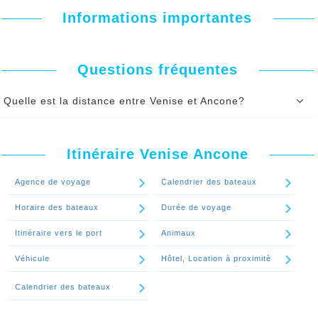
Informations importantes
Questions fréquentes
Quelle est la distance entre Venise et Ancone?
La distance entre Venise et Ancone est: 273,00 km (à vol d'oiseau).
Si vous prenez le bateau Venise Ancone, e
n mer
, la
distance
entre
Venise et Ancone en
Itinéraire Venise Ancone
Mille Nautique
est
0,00 nm
, soit
0,00 KM
Continuer le spécial 'Quelle est la distance entre Venise et Ancone?'
Agence de voyage
Calendrier des bateaux
Horaire des bateaux
Durée de voyage
Itinéraire vers le port
Animaux
Véhicule
Hôtel, Location à proximitè
Calendrier des bateaux