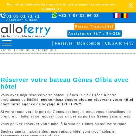
X
Pour être informés des promos et des prochaines ouvertures
Cliquez ici
+33 7 67 32 96 03
01 83 81 71 71
Appel non surtaxé
Partez Tranquille!
Assistance 7j/7 : 9h-21h
Réserver
Mon compte
Club Allo Ferry
>
Italie sardaigne >
Gênes Olbia >
Organiser votre voyage >
Hôtel, Location à proximitè >
Réserver votre bateau Gênes Olbia avec
hôtel
Vous avez déjà réservé votre bateau Gênes Olbia? Grâce à notre
programme de fidélité,
économisez encore plus en réservant votre hôtel
chez notre agence de voyage ALLO FERRY
.
Si votre route vers le port de Genes est longue, nous vous conseillons de
prendre un hôtel et se reposer pour arriver au port de Genes sans stress.
Vous pouvez réserver votre hôtel à la ville de Gênes ou sur votre route.
Sachez que la majorité des réservations hôtel sont modifiables et