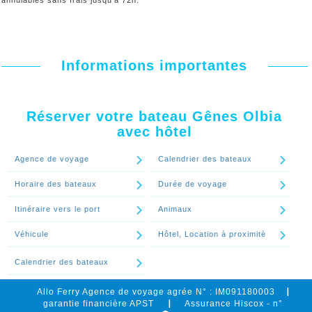
annulables sans frais jusqu’à 72h.
Informations importantes
Réserver votre bateau Gênes Olbia
avec hôtel
Agence de voyage
Calendrier des bateaux
Horaire des bateaux
Durée de voyage
Itinéraire vers le port
Animaux
Véhicule
Hôtel, Location à proximitè
Calendrier des bateaux
Allo Ferry Agence de voyage agrée N° : IM091180003
garantie financière APST
Assurance Hiscox - n°