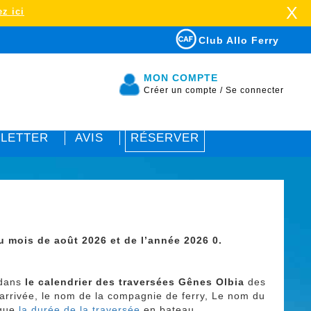
X
z ici
Club Allo Ferry
MON COMPTE
Créer un compte
/
Se connecter
LETTER
AVIS
RÉSERVER
u mois de août 2026 et de l’année 2026 0.
 dans
le calendrier des traversées
Gênes Olbia
des
d'arrivée, le nom de la compagnie de ferry, Le nom du
 que
la durée de la traversée
en bateau.