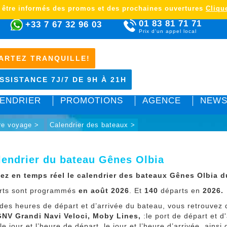
 être informés des promos et des prochaines ouvertures
Clique
01 83 81 71 71
+33 7 67 32 96 03
Prix d'un appel local
ARTEZ TRANQUILLE!
SSISTANCE 7J/7 DE 9H À 21H
ENDRIER
PROMOTIONS
AGENCE
NEWS
tre voyage >
Calendrier des bateaux >
lendrier du bateau Gênes Olbia
ez en temps réel le calendrier des bateaux Gênes Olbia d
rts sont programmés
en août 2026
. Et
140
départs en
2026
.
 des heures de départ et d’arrivée du bateau, vous retrouvez
NV Grandi Navi Veloci, Moby Lines,
:le port de départ et 
le jour et l’heure de départ, le jour et l’heure d’arrivée, ainsi