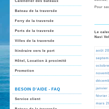
Calendrier des bateaux
Pour sav
Bateau de la traversée
Ferry de la traversée
Ports de la traversée
Le cale
Navi Ve
Villes de la traversée
août 2
Itinéraire vers le port
septem
Hôtel, Location à proximitè
octobr
Promotion
novemb
décemb
janvier
BESOIN D'AIDE - FAQ
février
Service client
mars 2
Bateau de la traversée