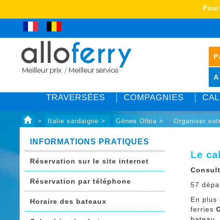
Pour
P
A
TRAVERSÉES
COMPAGNIES
CAL
Italie sardaigne >
Gênes Olbia >
Organiser vo
>
INFORMATIONS PRATIQUES
Le ca
Réservation sur le site internet
Consult
Réservation par téléphone
57 dépa
En plus
Horaire des bateaux
ferries
G
bateau, 