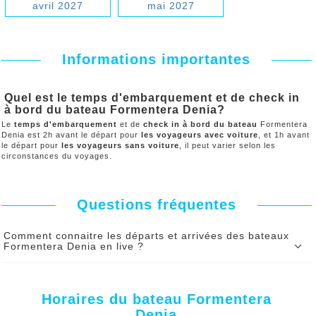
avril 2027
mai 2027
Informations importantes
Quel est le temps d'embarquement et de check in
à bord du bateau Formentera Denia?
Le
temps d'embarquement
et de
check in à bord du bateau
Formentera
Denia est 2h avant le départ pour
les voyageurs avec voiture
, et 1h avant
le départ pour
les voyageurs sans voiture
, il peut varier selon les
circonstances du voyages.
Questions fréquentes
Comment connaitre les départs et arrivées des bateaux
Formentera Denia en live ?
Les heures de départs et les heures d'arrivés des bateaux
Formentera Denia affichés sur notre site internet sont
Horaires du bateau Formentera
fournies par les ferries en temps réel.
Denia