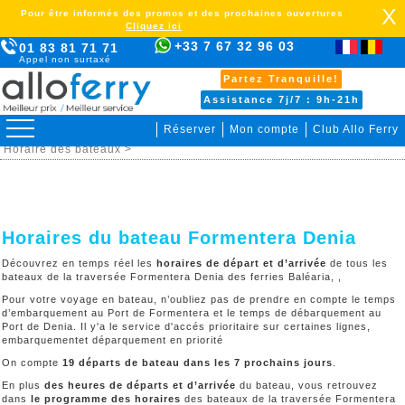
X
Pour être informés des promos et des prochaines ouvertures
Cliquez ici
+33 7 67 32 96 03
01 83 81 71 71
Appel non surtaxé
Partez Tranquille!
Assistance 7j/7 : 9h-21h
Réserver
Mon compte
Club Allo Ferry
>
Espagne >
Formentera Denia >
Organiser votre voyage >
Horaire des bateaux >
Horaires du bateau Formentera Denia
Découvrez en temps réel les
horaires de départ et d’arrivée
de tous les
bateaux de la traversée Formentera Denia des ferries Baléaria, ,
Pour votre voyage en bateau, n’oubliez pas de prendre en compte le temps
d’embarquement au Port de Formentera et le temps de débarquement au
Port de Denia. Il y'a le service d'accés prioritaire sur certaines lignes,
embarquementet déparquement en priorité
On compte
19 départs de bateau dans les 7 prochains jours
.
En plus
des heures de départs et d’arrivée
du bateau, vous retrouvez
dans
le programme des horaires
des bateaux de la traversée Formentera