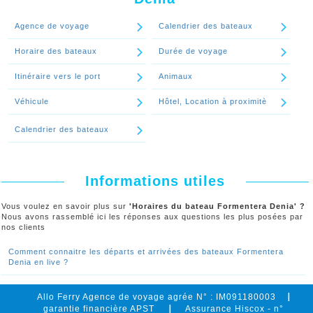
Les heures de départs et les heures d'arrivées des bateaux
Formentera Denia en live sont disponibles en option
Agence de voyage
Calendrier des bateaux
payante.
Horaire des bateaux
Durée de voyage
Continuer le spécial 'Comment connaitre les départs et arrivées des
bateaux Formentera Denia en live ?'
Itinéraire vers le port
Animaux
Véhicule
Hôtel, Location à proximitè
Calendrier des bateaux
Informations utiles
Vous voulez en savoir plus sur
'Horaires du bateau Formentera Denia' ?
Nous avons rassemblé ici les réponses aux questions les plus posées par
nos clients
Comment connaitre les départs et arrivées des bateaux Formentera
Denia en live ?
Allo Ferry Agence de voyage agrée N° : IM091180003
garantie financière APST
Assurance Hiscox - n°