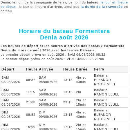
Denia: le nom de la compagnie de ferry, Le nom du bateau,
le jour et l’heure
de départ
, le jour et l’heure d’arrivée, ainsi que
la durée de la traversée
en
bateau.
Horaire du bateau Formentera
Denia août 2026
Les heures de départ et les heures d'arrivée des bateaux Formentera
Denia du mois de août 2026 avec les ferries Baléaria,
Le premier départ prévu en août 2026 : SAM 08/08/2026 08:32
Le dernier départ prévu en août 2026 : VEN 14/08/2026 21:00
Départ
Heure
Arrivée
Heure
Durée
Ferry
Baléaria
SAM
SAM
4hr et
08:32
13:15
ELEANOR
08/08/2026
08/08/2026
43min
ROOSEVELT
SAM
SAM
Baléaria
11:15
13:15
2hr
08/08/2026
08/08/2026
RAMON LLULL
SAM
SAM
2hr et
Baléaria
21:00
23:15
08/08/2026
08/08/2026
15min
RAMON LLULL
Baléaria
DIM
DIM
4hr et
08:32
13:15
ELEANOR
09/08/2026
09/08/2026
43min
ROOSEVELT
DIM
DIM
2hr et
Baléaria
15:00
17:15
09/08/2026
09/08/2026
15min
RAMON LLULL