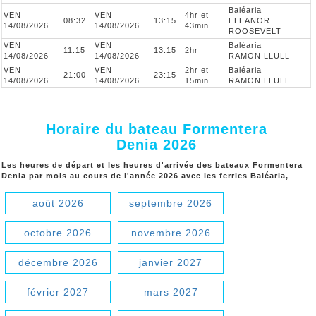
Baléaria
VEN
VEN
4hr et
08:32
13:15
ELEANOR
14/08/2026
14/08/2026
43min
ROOSEVELT
VEN
VEN
Baléaria
11:15
13:15
2hr
14/08/2026
14/08/2026
RAMON LLULL
VEN
VEN
2hr et
Baléaria
21:00
23:15
14/08/2026
14/08/2026
15min
RAMON LLULL
Horaire du bateau Formentera
Denia 2026
Les heures de départ et les heures d'arrivée des bateaux Formentera
Denia par mois au cours de l'année 2026 avec les ferries Baléaria,
août 2026
septembre 2026
octobre 2026
novembre 2026
décembre 2026
janvier 2027
février 2027
mars 2027