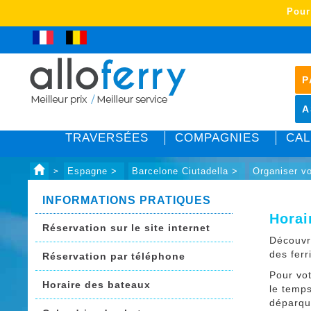
Pour
P
A
TRAVERSÉES
COMPAGNIES
CAL
Espagne >
Barcelone Ciutadella >
Organiser v
>
INFORMATIONS PRATIQUES
Horai
Réservation sur le site internet
Découvr
des ferr
Réservation par téléphone
Pour vo
Horaire des bateaux
le temps
déparqu