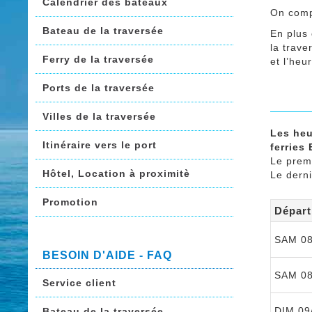
Calendrier des bateaux
On com
Bateau de la traversée
En plus
la trav
Ferry de la traversée
et l’heu
Ports de la traversée
Villes de la traversée
Les heu
Itinéraire vers le port
ferries 
Le prem
Hôtel, Location à proximitè
Le dern
Promotion
Départ
SAM 08
BESOIN D'AIDE - FAQ
SAM 08
Service client
DIM 09
Bateau de la traversée