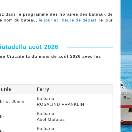
vez dans
le programme des horaires
des bateaux de
 Le nom du bateau,
le jour et l’heure de départ
, le jour
iutadella août 2026
one Ciutadella du mois de août 2026 avec les
Durée
Ferry
Baléaria
hr et 30min
ROSALIND FRANKLIN
Baléaria
hr
Abel Matutes
Baléaria
hr