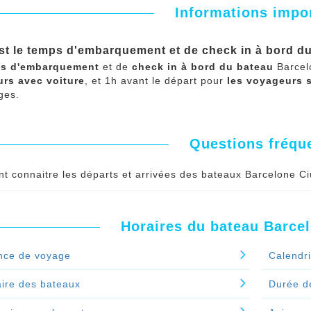
Informations impo
st le temps d'embarquement et de check in à bord d
s d'embarquement
et de
check in à bord du bateau
Barcelo
rs avec voiture
, et 1h avant le départ pour
les voyageurs 
ges.
Questions fréqu
 connaitre les départs et arrivées des bateaux Barcelone Ciu
ures de départs et les heures d'arrivés des bateaux Barcelone Ciutade
rries en temps réel.
Horaires du bateau Barcel
ures de départs et les heures d'arrivées des bateaux Barcelone Ciuta
nce de voyage
Calendr
nuer le spécial 'Comment connaitre les départs et arrivées de
ire des bateaux
Durée d