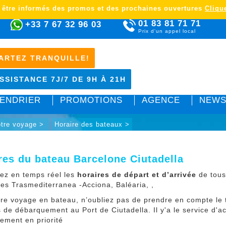
 être informés des promos et des prochaines ouvertures
Clique
01 83 81 71 71
+33 7 67 32 96 03
Prix d'un appel local
ARTEZ TRANQUILLE!
SSISTANCE 7J/7 DE 9H À 21H
ENDRIER
PROMOTIONS
AGENCE
NEWS
otre voyage >
Horaire des bateaux >
res du bateau Barcelone Ciutadella
ez en temps réel les
horaires de départ et d’arrivée
de tous
ies Trasmediterranea -Acciona, Baléaria, ,
tre voyage en bateau, n’oubliez pas de prendre en compte l
 de débarquement au Port de Ciutadella. Il y'a le service d'a
ement en priorité