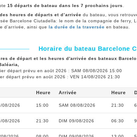
pte
15 départs de bateau dans les 7 prochains jours
.
des heures de départs et d’arrivée
du bateau, vous retrou
ersée Barcelone Ciutadella: le nom de la compagnie de ferry,
re d’arrivée, ainsi que
la durée de la traversée
en bateau.
Horaire du bateau Barcelone C
res de départ et les heures d'arrivée des bateaux Barcel
Baléaria,
ier départ prévu en août 2026 : SAM 08/08/2026 15:00
ier départ prévu en août 2026 : VEN 14/08/2026 21:30
Heure
Arrivée
Heure
/08/2026
15:00
SAM 08/08/2026
21:30
6
/08/2026
21:30
DIM 09/08/2026
06:30
9
/08/2026
08:00
DIM 09/08/2026
13:00
5