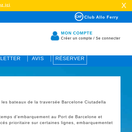
X
z ici
Club Allo Ferry
MON COMPTE
Créer un compte
/
Se connecter
LETTER
AVIS
RÉSERVER
 les bateaux de la traversée Barcelone Ciutadella
e temps d’embarquement au Port de Barcelone et
ccés prioritaire sur certaines lignes, embarquementet