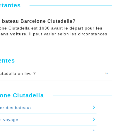
rtantes
u bateau Barcelone Ciutadella?
ne Ciutadella est 1h30 avant le départ pour
les
sans voiture
, il peut varier selon les circonstances
entes
tadella en live ?
lla affichés sur notre site internet sont fournies par
one Ciutadella
della en live sont disponibles en option payante.
ier des bateaux
s bateaux Barcelone Ciutadella en live ?'
e voyage