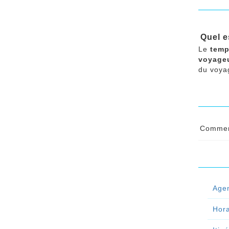
Quel e
Le
temp
voyageu
du voya
Comment
Les he
les fe
Les he
Age
Conti
Hora