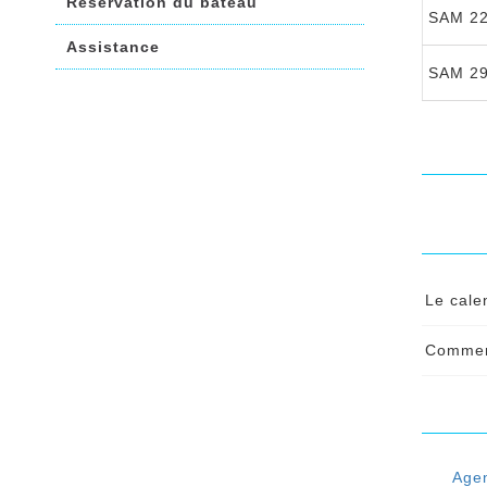
Réservation du bateau
SAM 22
Assistance
SAM 29
Le cale
Le ca
Comment
chang
Pour 
réser
Conti
Conti
Age