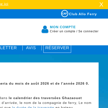
X
z ici
Club Allo Ferry
MON COMPTE
Créer un compte
/
Se connecter
LETTER
AVIS
RÉSERVER
eria du mois de août 2026 et de l’année 2026 0.
 dans
le calendrier des traversées
Ghazaouet
et d'arrivée, le nom de la compagnie de ferry, Le nom
insi que
la durée de la traversée
en bateau.