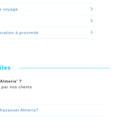
e voyage
x
ocation à proximitè
iles
Almeria' ?
 par nos clients
Ghazaouet Almeria?