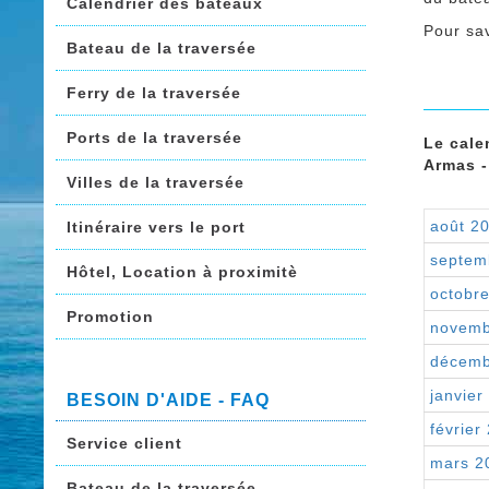
Calendrier des bateaux
Pour sav
Bateau de la traversée
Ferry de la traversée
Ports de la traversée
Le cale
Armas -
Villes de la traversée
août 2
Itinéraire vers le port
septem
Hôtel, Location à proximitè
octobr
Promotion
novemb
décemb
janvier
BESOIN D'AIDE - FAQ
février
Service client
mars 2
Bateau de la traversée