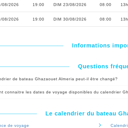
/08/2026
19:00
DIM 23/08/2026
08:00
13h
/08/2026
19:00
DIM 30/08/2026
08:00
13h
Informations impo
Questions fréqu
ndrier de bateau Ghazaouet Almeria peut-il être changé?
lendrier du bateau Ghazaouet Almeria peut être modifié par le
 connaitre les dates de voyage disponibles du calendrier G
ement vous serez serez informé par SMS et par mail de tout
connaitre en temps réel les dates disponibles pour votre voy
vation
nuer le spécial 'Le calendrier de bateau Ghazaouet Almeria pe
Le calendrier du bateau Gh
nuer le spécial 'Comment connaitre les dates de voyage dispo
nce de voyage
Calendr