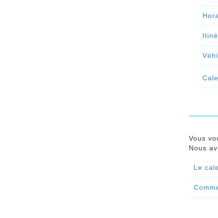
Hora
Itin
Véhi
Cale
Vous vo
Nous avo
Le cal
Commen