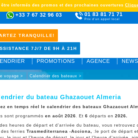
 être informés des promos et des prochaines ouvertures
Clique
01 83 81 71 71
+33 7 67 32 96 03
Prix d'un appel local
ARTEZ TRANQUILLE!
SSISTANCE 7J/7 DE 9H À 21H
ENDRIER
PROMOTIONS
AGENCE
NEWS
re voyage >
Calendrier des bateaux >
lendrier du bateau Ghazaouet Almeria
ez en temps réel le calendrier des bateaux Ghazaouet Alm
ts sont programmés
en août 2026
. Et
6
départs en
2026
.
 des heures de départ et d’arrivée du bateau, vous retrouvez
des ferries
Trasmediterranea -Acciona,
:le port de départ 
u, le jour et l’heure de départ, le jour et l’heure d’arrivée, a