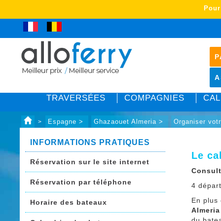
Pour
P
A
TRAVERSÉES
COMPAGNIES
CAL
Espagne >
Ghazaouet Almeria >
Organiser vot
>
INFORMATIONS PRATIQUES
Le ca
Réservation sur le site internet
Consult
Réservation par téléphone
4 dépar
En plus
Horaire des bateaux
Almeria
du batea