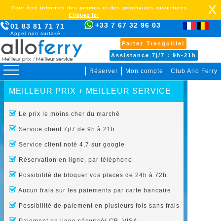
X
Pour être informés des promos et des prochaines ouvertures
Cliquez ici
+33 7 67 32 96 03
01 83 81 71 71
Appel non surtaxé
Partez Tranquille!
Assistance 7j/7 : 9h-21h
Réserver
Mon compte
Club Allo Ferry
MEILLEUR PRIX + MEILLEUR SERVICE
Le prix le moins cher du marché
Service client 7j/7 de 9h à 21h
Service client noté 4,7 sur google
Réservation en ligne, par téléphone
Possibilité de bloquer vos places de 24h à 72h
Aucun frais sur les paiements par carte bancaire
Possibilité de paiement en plusieurs fois sans frais