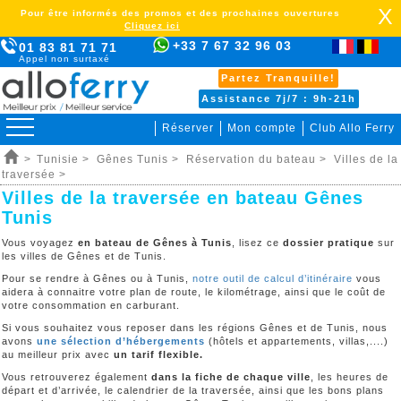
X
Pour être informés des promos et des prochaines ouvertures
Cliquez ici
+33 7 67 32 96 03
01 83 81 71 71
Appel non surtaxé
Partez Tranquille!
Assistance 7j/7 : 9h-21h
Réserver
Mon compte
Club Allo Ferry
>
Tunisie >
Gênes Tunis >
Réservation du bateau >
Villes de la
traversée >
Villes de la traversée en bateau Gênes
Tunis
Vous voyagez
en bateau de Gênes à Tunis
, lisez ce
dossier pratique
sur
les villes de Gênes et de Tunis.
Pour se rendre à Gênes ou à Tunis,
notre outil de calcul d’itinéraire
vous
aidera à connaitre votre plan de route, le kilométrage, ainsi que le coût de
votre consommation en carburant.
Si vous souhaitez vous reposer dans les régions Gênes et de Tunis, nous
avons
une sélection d’hébergements
(hôtels et appartements, villas,....)
au meilleur prix avec
un tarif flexible.
Vous retrouverez également
dans la fiche de chaque ville
, les heures de
départ et d’arrivée, le calendrier de la traversée, ainsi que les bons plans