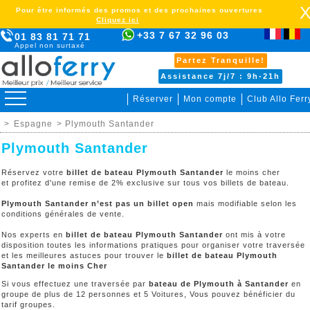
Pour être informés des promos et des prochaines ouvertures
Cliquez ici
+33 7 67 32 96 03
01 83 81 71 71
Appel non surtaxé
Partez Tranquille!
Assistance 7j/7 : 9h-21h
Réserver
Mon compte
Club Allo Ferr
>
Espagne
> Plymouth Santander
Plymouth Santander
Réservez votre
billet de bateau Plymouth Santander
le moins cher
et profitez d'une remise de 2% exclusive sur tous vos billets de bateau.
Plymouth Santander n’est pas un billet open
mais modifiable selon les
conditions générales de vente.
Nos experts en
billet de bateau Plymouth Santander
ont mis à votre
disposition toutes les informations pratiques pour organiser votre traversée
et les meilleures astuces pour trouver le
billet de bateau Plymouth
Santander le moins Cher
Si vous effectuez une traversée par
bateau de Plymouth à Santander
en
groupe de plus de 12 personnes et 5 Voitures, Vous pouvez bénéficier du
tarif groupes.