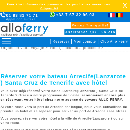
X
Pour être informés des promos et des prochaines ouvertures
Cliquez ici
+33 7 67 32 96 03
01 83 81 71 71
Appel non surtaxé
Partez Tranquille!
Assistance 7j/7 : 9h-21h
Réserver
Mon compte
Club Allo Ferry
>
Tenerife >
Arrecife(Lanzarote ) Santa Cruz de Tenerife >
Organiser votre voyage >
Hôtel, Location à proximitè >
Réserver votre bateau Arrecife(Lanzarote
) Santa Cruz de Tenerife avec hôtel
Vous avez déjà réservé votre bateau Arrecife(Lanzarote ) Santa Cruz de
Tenerife ? Grâce à notre programme de fidélité,
économisez encore plus
en réservant votre hôtel chez notre agence de voyage ALLO FERRY
.
Si votre route vers le port de Arrecife est longue, nous vous conseillons de
prendre un hôtel et se reposer pour arriver au port de Arrecife sans stress.
Vous pouvez réserver votre hôtel à la ville de Arrecife(Lanzarote ) ou sur
votre route.