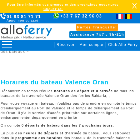
X
Pour être informés des promos et des prochaines ouvertures
Cliquez ici
+33 7 67 32 96 03
01 83 81 71 71
Appel non surtaxé
Partez Tranquille!
Assistance 7j/7 : 9h-21h
Réserver
Mon compte
Club Allo Ferry
>
Algérie >
Valence Oran >
Organiser votre voyage >
Horaire
des bateaux >
Horaires du bateau Valence Oran
Découvrez en temps réel les
horaires de départ et d’arrivée
de tous les
bateaux de la traversée Valence Oran des ferries Baléaria, ,
Pour votre voyage en bateau, n’oubliez pas de prendre en compte le temps
d’embarquement au Port de Valence et le temps de débarquement au Port
de Oran. Il y'a le service d'accés prioritaire sur certaines lignes,
embarquementet déparquement en priorité
On compte
0 départs de bateau dans les 7 prochains jours
.
En plus
des heures de départs et d’arrivée
du bateau, vous retrouvez
dans
le programme des horaires
des bateaux de la traversée Valence