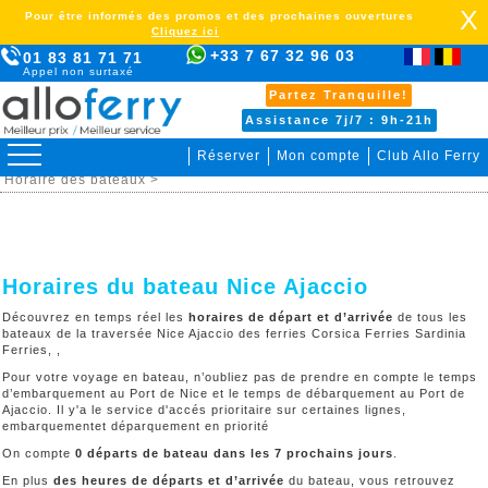
X
Pour être informés des promos et des prochaines ouvertures
Cliquez ici
+33 7 67 32 96 03
01 83 81 71 71
Appel non surtaxé
Partez Tranquille!
Assistance 7j/7 : 9h-21h
Réserver
Mon compte
Club Allo Ferry
>
France corse >
Nice Ajaccio >
Organiser votre voyage >
Horaire des bateaux >
Horaires du bateau Nice Ajaccio
Découvrez en temps réel les
horaires de départ et d’arrivée
de tous les
bateaux de la traversée Nice Ajaccio des ferries Corsica Ferries Sardinia
Ferries, ,
Pour votre voyage en bateau, n’oubliez pas de prendre en compte le temps
d’embarquement au Port de Nice et le temps de débarquement au Port de
Ajaccio. Il y'a le service d'accés prioritaire sur certaines lignes,
embarquementet déparquement en priorité
On compte
0 départs de bateau dans les 7 prochains jours
.
En plus
des heures de départs et d’arrivée
du bateau, vous retrouvez