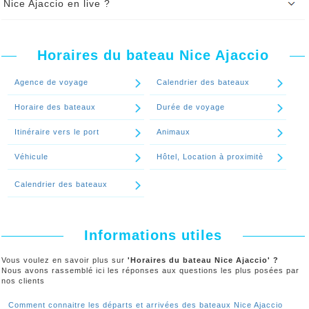
Nice Ajaccio en live ?
Les heures de départs et les heures d'arrivés des bateaux
Nice Ajaccio affichés sur notre site internet sont fournies
Horaires du bateau Nice Ajaccio
par les ferries en temps réel.
Les heures de départs et les heures d'arrivées des bateaux
Agence de voyage
Calendrier des bateaux
Nice Ajaccio en live sont disponibles en option payante.
Horaire des bateaux
Durée de voyage
Continuer le spécial 'Comment connaitre les départs et arrivées des
bateaux Nice Ajaccio en live ?'
Itinéraire vers le port
Animaux
Véhicule
Hôtel, Location à proximitè
Calendrier des bateaux
Informations utiles
Vous voulez en savoir plus sur
'Horaires du bateau Nice Ajaccio' ?
Nous avons rassemblé ici les réponses aux questions les plus posées par
nos clients
Comment connaitre les départs et arrivées des bateaux Nice Ajaccio