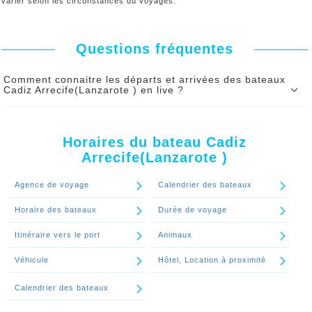
varier selon les circonstances du voyages.
Questions fréquentes
Comment connaitre les départs et arrivées des bateaux
Cadiz Arrecife(Lanzarote ) en live ?
Les heures de départs et les heures d'arrivés des bateaux
Cadiz Arrecife(Lanzarote ) affichés sur notre site internet
Horaires du bateau Cadiz
sont fournies par les ferries en temps réel.
Arrecife(Lanzarote )
Les heures de départs et les heures d'arrivées des bateaux
Cadiz Arrecife(Lanzarote ) en live sont disponibles en
Agence de voyage
Calendrier des bateaux
option payante.
Horaire des bateaux
Durée de voyage
Continuer le spécial 'Comment connaitre les départs et arrivées des
bateaux Cadiz Arrecife(Lanzarote ) en live ?'
Itinéraire vers le port
Animaux
Véhicule
Hôtel, Location à proximitè
Calendrier des bateaux