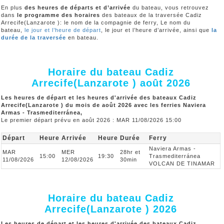
En plus
des heures de départs et d’arrivée
du bateau, vous retrouvez
dans
le programme des horaires
des bateaux de la traversée Cadiz
Arrecife(Lanzarote ): le nom de la compagnie de ferry, Le nom du
bateau,
le jour et l’heure de départ
, le jour et l’heure d’arrivée, ainsi que
la
durée de la traversée
en bateau.
Horaire du bateau Cadiz
Arrecife(Lanzarote ) août 2026
Les heures de départ et les heures d'arrivée des bateaux Cadiz
Arrecife(Lanzarote ) du mois de août 2026 avec les ferries Naviera
Armas - Trasmediterránea,
Le premier départ prévu en août 2026 : MAR 11/08/2026 15:00
Départ
Heure
Arrivée
Heure
Durée
Ferry
Naviera Armas -
MAR
MER
28hr et
15:00
19:30
Trasmediterránea
11/08/2026
12/08/2026
30min
VOLCAN DE TINAMAR
Horaire du bateau Cadiz
Arrecife(Lanzarote ) 2026
Les heures de départ et les heures d'arrivée des bateaux Cadiz