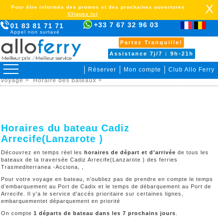
X
Pour être informés des promos et des prochaines ouvertures
Cliquez ici
+33 7 67 32 96 03
01 83 81 71 71
Appel non surtaxé
Partez Tranquille!
Assistance 7j/7 : 9h-21h
Réserver
Mon compte
Club Allo Ferry
>
Lanzarote >
Cadiz Arrecife(Lanzarote ) >
Organiser votre
voyage >
Horaire des bateaux >
Horaires du bateau Cadiz
Arrecife(Lanzarote )
Découvrez en temps réel les
horaires de départ et d’arrivée
de tous les
bateaux de la traversée Cadiz Arrecife(Lanzarote ) des ferries
Trasmediterranea -Acciona, ,
Pour votre voyage en bateau, n’oubliez pas de prendre en compte le temps
d’embarquement au Port de Cadix et le temps de débarquement au Port de
Arrecife. Il y'a le service d'accés prioritaire sur certaines lignes,
embarquementet déparquement en priorité
On compte
1 départs de bateau dans les 7 prochains jours
.