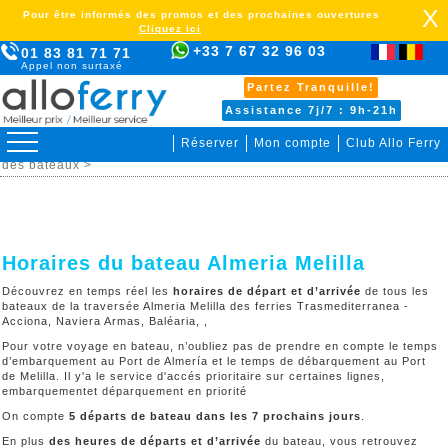
X
Pour être informés des promos et des prochaines ouvertures
Cliquez ici
+33 7 67 32 96 03
01 83 81 71 71
Appel non surtaxé
Partez Tranquille!
Assistance 7j/7 : 9h-21h
Réserver
Mon compte
Club Allo Ferry
>
Maroc >
Almeria Melilla >
Organiser votre voyage >
Horaire
des bateaux >
Horaires du bateau Almeria Melilla
Découvrez en temps réel les
horaires de départ et d’arrivée
de tous les
bateaux de la traversée Almeria Melilla des ferries Trasmediterranea -
Acciona, Naviera Armas, Baléaria, ,
Pour votre voyage en bateau, n’oubliez pas de prendre en compte le temps
d’embarquement au Port de Almería et le temps de débarquement au Port
de Melilla. Il y'a le service d'accés prioritaire sur certaines lignes,
embarquementet déparquement en priorité
On compte
5 départs de bateau dans les 7 prochains jours
.
En plus
des heures de départs et d’arrivée
du bateau, vous retrouvez