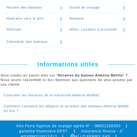
Horaire des bateaux
Durée de voyage
Continuer le spécial 'Comment connaitre les départs et arrivées des
bateaux Almeria Melilla en live ?'
Itinéraire vers le port
Animaux
Véhicule
Hôtel, Location à proximitè
Calendrier des bateaux
Informations utiles
Vous voulez en savoir plus sur
'Horaires du bateau Almeria Melilla' ?
Nous avons rassemblé ici les réponses aux questions les plus posées par
nos clients
Consulter les horaires de la traversée Almeria Melilla?
Comment connaitre les départs et arrivées des bateaux Almeria Melilla
en live ?
Allo Ferry Agence de voyage agrée N° : IM091180003
garantie financière APST
Assurance Hiscox - n°
HSXPM310011012
ALLO FERRY SAS