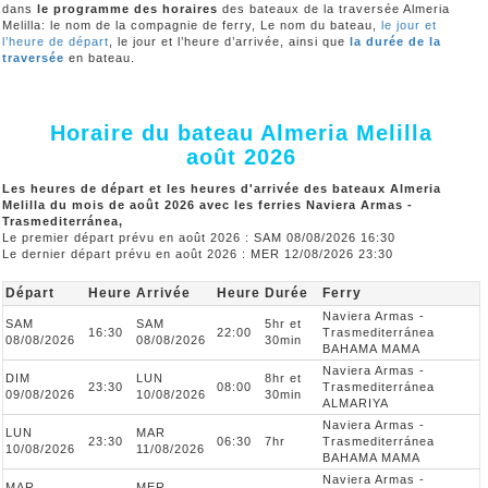
dans
le programme des horaires
des bateaux de la traversée Almeria
Melilla: le nom de la compagnie de ferry, Le nom du bateau,
le jour et
l’heure de départ
, le jour et l’heure d’arrivée, ainsi que
la durée de la
traversée
en bateau.
Horaire du bateau Almeria Melilla
août 2026
Les heures de départ et les heures d'arrivée des bateaux Almeria
Melilla du mois de août 2026 avec les ferries Naviera Armas -
Trasmediterránea,
Le premier départ prévu en août 2026 : SAM 08/08/2026 16:30
Le dernier départ prévu en août 2026 : MER 12/08/2026 23:30
Départ
Heure
Arrivée
Heure
Durée
Ferry
Naviera Armas -
SAM
SAM
5hr et
16:30
22:00
Trasmediterránea
08/08/2026
08/08/2026
30min
BAHAMA MAMA
Naviera Armas -
DIM
LUN
8hr et
23:30
08:00
Trasmediterránea
09/08/2026
10/08/2026
30min
ALMARIYA
Naviera Armas -
LUN
MAR
23:30
06:30
7hr
Trasmediterránea
10/08/2026
11/08/2026
BAHAMA MAMA
Naviera Armas -
MAR
MER