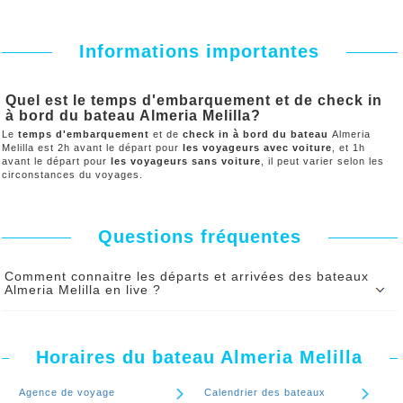
Informations importantes
Quel est le temps d'embarquement et de check in
à bord du bateau Almeria Melilla?
Le
temps d'embarquement
et de
check in à bord du bateau
Almeria
Melilla est 2h avant le départ pour
les voyageurs avec voiture
, et 1h
avant le départ pour
les voyageurs sans voiture
, il peut varier selon les
circonstances du voyages.
Questions fréquentes
Comment connaitre les départs et arrivées des bateaux
Almeria Melilla en live ?
Les heures de départs et les heures d'arrivés des bateaux
Almeria Melilla affichés sur notre site internet sont fournies
Horaires du bateau Almeria Melilla
par les ferries en temps réel.
Les heures de départs et les heures d'arrivées des bateaux
Agence de voyage
Calendrier des bateaux
Almeria Melilla en live sont disponibles en option payante.