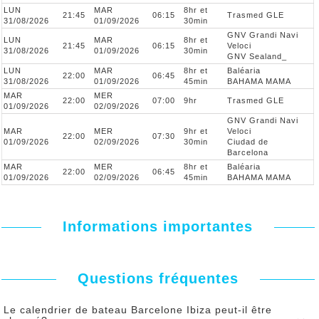
LUN
MAR
8hr et
21:45
06:15
Trasmed GLE
31/08/2026
01/09/2026
30min
GNV Grandi Navi
LUN
MAR
8hr et
21:45
06:15
Veloci
31/08/2026
01/09/2026
30min
GNV Sealand_
LUN
MAR
8hr et
Baléaria
22:00
06:45
31/08/2026
01/09/2026
45min
BAHAMA MAMA
MAR
MER
22:00
07:00
9hr
Trasmed GLE
01/09/2026
02/09/2026
GNV Grandi Navi
MAR
MER
9hr et
Veloci
22:00
07:30
01/09/2026
02/09/2026
30min
Ciudad de
Barcelona
MAR
MER
8hr et
Baléaria
22:00
06:45
01/09/2026
02/09/2026
45min
BAHAMA MAMA
Informations importantes
Questions fréquentes
Le calendrier de bateau Barcelone Ibiza peut-il être