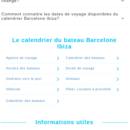
changé?
Le calendrier du bateau Barcelone Ibiza peut être modifié par le ferry
Comment connaitre les dates de voyage disponibles du
sous certaines contraintes. En cas de changement vous serez serez
calendrier Barcelone Ibiza?
informé par SMS et par mail de tout changement d’heure de départ.
Pour connaitre en temps réel les dates disponibles pour votre
Continuer le spécial 'Le calendrier de bateau Barcelone Ibiza peut-il
voyage Barcelone Ibiza, utilisez notre moteur de réservation
être changé?'
Le calendrier du bateau Barcelone
Continuer le spécial 'Comment connaitre les dates de voyage
Ibiza
disponibles du calendrier Barcelone Ibiza?'
Agence de voyage
Calendrier des bateaux
Horaire des bateaux
Durée de voyage
Itinéraire vers le port
Animaux
Véhicule
Hôtel, Location à proximitè
Calendrier des bateaux
Informations utiles