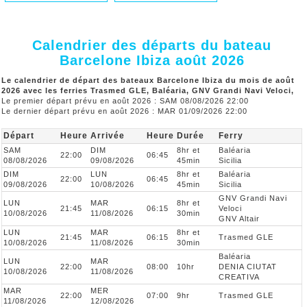
Calendrier des départs du bateau
Barcelone Ibiza août 2026
Le calendrier de départ des bateaux Barcelone Ibiza du mois de août
2026 avec les ferries Trasmed GLE, Baléaria, GNV Grandi Navi Veloci,
Le premier départ prévu en août 2026 : SAM 08/08/2026 22:00
Le dernier départ prévu en août 2026 : MAR 01/09/2026 22:00
Départ
Heure
Arrivée
Heure
Durée
Ferry
SAM
DIM
8hr et
Baléaria
22:00
06:45
08/08/2026
09/08/2026
45min
Sicilia
DIM
LUN
8hr et
Baléaria
22:00
06:45
09/08/2026
10/08/2026
45min
Sicilia
GNV Grandi Navi
LUN
MAR
8hr et
21:45
06:15
Veloci
10/08/2026
11/08/2026
30min
GNV Altair
LUN
MAR
8hr et
21:45
06:15
Trasmed GLE
10/08/2026
11/08/2026
30min
Baléaria
LUN
MAR
22:00
08:00
10hr
DENIA CIUTAT
10/08/2026
11/08/2026
CREATIVA
MAR
MER
22:00
07:00
9hr
Trasmed GLE
11/08/2026
12/08/2026