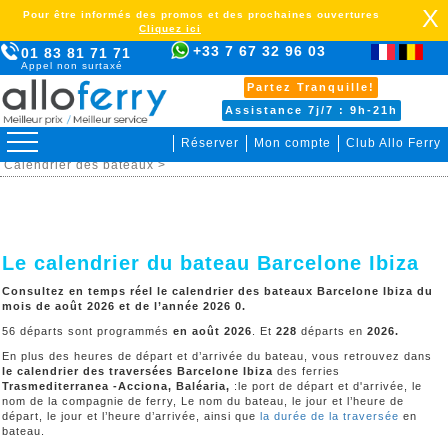
X
Pour être informés des promos et des prochaines ouvertures
Cliquez ici
+33 7 67 32 96 03
01 83 81 71 71
Appel non surtaxé
Partez Tranquille!
Assistance 7j/7 : 9h-21h
Réserver
Mon compte
Club Allo Ferry
>
Ibiza >
Barcelone Ibiza >
Organiser votre voyage >
Calendrier des bateaux >
Le calendrier du bateau Barcelone Ibiza
Consultez en temps réel le calendrier des bateaux Barcelone Ibiza du
mois de août 2026 et de l’année 2026 0.
56 départs sont programmés
en août 2026
. Et
228
départs en
2026
.
En plus des heures de départ et d’arrivée du bateau, vous retrouvez dans
le calendrier des traversées
Barcelone Ibiza
des ferries
Trasmediterranea -Acciona, Baléaria,
:le port de départ et d'arrivée, le
nom de la compagnie de ferry, Le nom du bateau, le jour et l’heure de
départ, le jour et l’heure d’arrivée, ainsi que
la durée de la traversée
en
bateau.