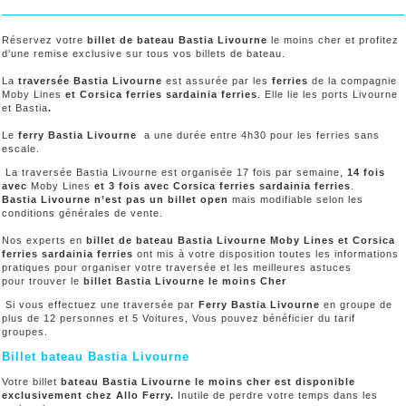
Réservez votre
billet de bateau Bastia Livourne
le moins cher et profitez
d'une remise exclusive sur tous vos billets de bateau.
La
traversée Bastia Livourne
est assurée par les
ferries
de la compagnie
Moby Lines
et Corsica ferries sardainia ferries
. Elle lie les ports Livourne
et Bastia
.
Le
ferry Bastia Livourne
a une durée entre 4h30 pour les ferries sans
escale.
La traversée Bastia Livourne est organisée 17 fois par semaine,
14 fois
avec
Moby Lines
et 3 fois avec Corsica ferries sardainia ferries
.
Bastia Livourne n’est pas un billet open
mais modifiable selon les
conditions générales de vente.
Nos experts en
billet de bateau Bastia Livourne Moby Lines et Corsica
ferries sardainia ferries
ont mis à votre disposition toutes les informations
pratiques pour organiser votre traversée et les meilleures astuces
pour trouver le
billet Bastia Livourne le moins Cher
Si vous effectuez une traversée par
Ferry Bastia Livourne
en groupe de
plus de 12 personnes et 5 Voitures, Vous pouvez bénéficier du tarif
groupes.
Billet bateau Bastia Livourne
Votre billet
bateau Bastia Livourne le moins cher est disponible
exclusivement chez Allo Ferry.
Inutile de perdre votre temps dans les