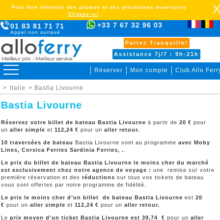
Pour être informés des promos et des prochaines ouvertures
Cliquez ici
+33 7 67 32 96 03
01 83 81 71 71
Appel non surtaxé
Partez Tranquille!
Assistance 7j/7 : 9h-21h
Réserver
Mon compte
Club Allo Ferr
>
Italie
> Bastia Livourne
Bastia Livourne
Réservez votre billet de bateau Bastia Livourne
à partir de
20 €
pour
un
aller simple
et
112,24
€
pour un
aller retour.
10 traversées de bateau
Bastia Livourne sont au programme
avec Moby
Lines, Corsica Ferries Sardinia Ferries, .
.
Le prix du billet de bateau Bastia Livourne le moins cher du marché
est exclusivement chez notre agence de voyage :
une remise sur votre
première réservation et des
réductions
sur tous vos tickets de bateau
vous sont offertes par notre programme de fidélité.
Le prix le moins cher d’un billet de bateau Bastia Livourne
est
20
€
pour un
aller simple
et
112,24
€
pour un
aller retour.
Le
prix moyen d'un ticket Bastia Livourne est 39,74 €
pour un
aller