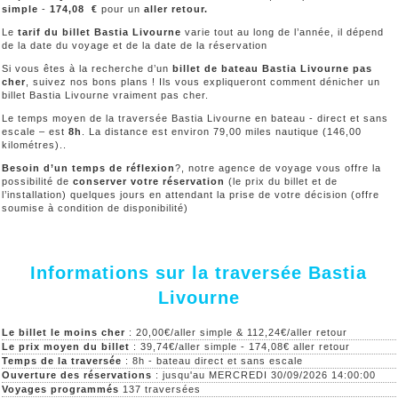
simple
-
174,08
€
pour un
aller retour.
Le
tarif du billet Bastia Livourne
varie tout au long de l’année, il dépend
de la date du voyage et de la date de la réservation
Si vous êtes à la recherche d’un
billet de bateau Bastia Livourne pas
cher
, suivez nos bons plans ! Ils vous expliqueront comment dénicher un
billet Bastia Livourne vraiment pas cher.
Le temps moyen de la traversée Bastia Livourne en bateau - direct et sans
escale – est
8h
. La distance est environ 79,00 miles nautique (146,00
kilométres)..
Besoin d’un temps de réflexion
?, notre agence de voyage vous offre la
possibilité de
conserver votre réservation
(le prix du billet et de
l’installation) quelques jours en attendant la prise de votre décision (offre
soumise à condition de disponibilité)
Informations sur la traversée Bastia
Livourne
Le billet le moins cher
: 20,00€/aller simple & 112,24€/aller retour
Le prix moyen du billet
: 39,74€/aller simple - 174,08€ aller retour
Temps de la traversée
: 8h - bateau direct et sans escale
Ouverture des réservations
: jusqu'au MERCREDI 30/09/2026 14:00:00
Voyages programmés
137 traversées