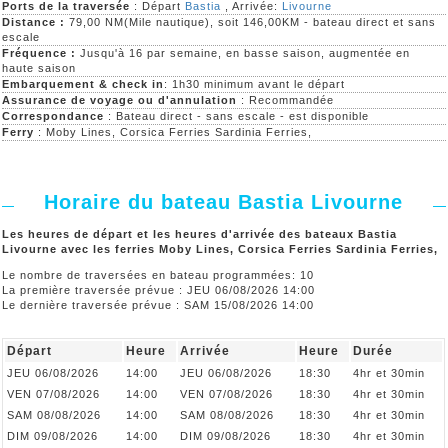
Ports de la traversée
: Départ
Bastia
, Arrivée:
Livourne
Distance :
79,00 NM(Mile nautique), soit 146,00KM - bateau direct et sans
escale
Fréquence :
Jusqu'à 16 par semaine, en basse saison, augmentée en
haute saison
Embarquement & check in
: 1h30 minimum avant le départ
Assurance de voyage ou d'annulation
: Recommandée
Correspondance
: Bateau direct - sans escale - est disponible
Ferry
: Moby Lines, Corsica Ferries Sardinia Ferries,
Horaire du bateau Bastia Livourne
Les heures de départ et les heures d'arrivée des bateaux Bastia
Livourne avec les ferries Moby Lines, Corsica Ferries Sardinia Ferries,
Le nombre de traversées en bateau programmées: 10
La première traversée prévue : JEU 06/08/2026 14:00
Le dernière traversée prévue : SAM 15/08/2026 14:00
Départ
Heure
Arrivée
Heure
Durée
JEU 06/08/2026
14:00
JEU 06/08/2026
18:30
4hr et 30min
VEN 07/08/2026
14:00
VEN 07/08/2026
18:30
4hr et 30min
SAM 08/08/2026
14:00
SAM 08/08/2026
18:30
4hr et 30min
DIM 09/08/2026
14:00
DIM 09/08/2026
18:30
4hr et 30min