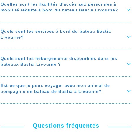
assurance de voyage.
Quelles sont les facilités d'accès aux personnes à
mobilité réduite à bord du bateau Bastia Livourne?
Si le prix du billet est important, la souscription à une assurance
annulation ou à une assurance de voyage est fortement
recommandée.
Les bateaux sont homologués pour le transport
de personne à
mobilité réduite
: Ils sont équipés de moyens pour faciliter l’accès
En savoir plus sur 'Faut-il prendre une assurance de voyage ou une
aux personnes à mobilité réduite.
Quels sont les services à bord du bateau Bastia
assurance annulation avec le voyage en bateau Bastia Livourne?'
Livourne?
Vous retrouvez dans chaque bateau des
fauteuils roulants
, que
vous pouvez emprunter gratuitement pour accéder à votre cabine, ou
à votre fauteuil.
Pour vous offrir un
voyage agréable
à bord de votre bateau Bastia
Livourne, le
bateau Bastia Livourne
est équipé des meilleures
il y a aussi des ascenseurs pour accéder aux differents étages des
installations : Restaurant, Cafétéria, Cinéma, Boutique shopping, salle
Quels sont les hébergements disponibles dans les
bateaux
de jeux, salle de jeux pour enfant, zone fumeur...
bateaux Bastia Livourne ?
En savoir plus sur 'Quelles sont les facilités d'accès aux personnes à
En savoir plus sur 'Quels sont les services à bord du bateau Bastia
mobilité réduite à bord du bateau Bastia Livourne?'
Livourne?'
Sur le bateau Bastia Livourne vous avez le choix entre les
hébergements suivants: Les cabines privées (doubles, triples et
quadruples), les suites, les cabines partagées et les couchettes, les
Est-ce que je peux voyager avec mon animal de
fauteuils, les sièges,
compagnie en bateau de Bastia à Livourne?
Le prix des cabines varient selon leurs tailles et leurs situations sur
le bateau.
Oui, les
animaux de compagnies sont acceptés
à bord des bateau
Bastia Livourne, certaines cabines sont équipées pour accueillir votre
En savoir plus sur 'Quels sont les hébergements disponibles dans les
animal (chat, chien….).
bateaux Bastia Livourne ?'
Le bateau est doté aussi des zones d’
hébergement des animaux de
compagnie
.
Questions fréquentes
En savoir plus sur 'Est-ce que je peux voyager avec mon animal de