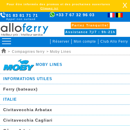
X
Pour être informés des promos et des prochaines ouvertures
Cliquez ici
+33 7 67 32 96 03
01 83 81 71 71
Appel non surtaxé
Partez Tranquille!
Assistance 7j/7 : 9h-21h
Réserver
Mon compte
Club Allo Ferry
>
Compagnies ferry
> Moby Lines
MOBY LINES
INFORMATIONS UTILES
Ferry (bateaux)
sss
ITALIE
Civitavecchia Arbatax
Civitavecchia Cagliari