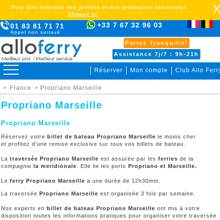
Pour être informés des promos et des prochaines ouvertures
Cliquez ici
+33 7 67 32 96 03
01 83 81 71 71
Appel non surtaxé
Partez Tranquille!
Assistance 7j/7 : 9h-21h
Réserver
Mon compte
Club Allo Ferr
>
France
> Propriano Marseille
Propriano Marseille
Propriano Marseille
Réservez votre
billet de bateau Propriano Marseille
le moins cher
et profitez d'une remise exclusive sur tous vos billets de bateau.
La
traversée Propriano Marseille
est assurée par les
ferries
de la
compagnie
la meridionale
. Elle lie les ports
Propriano et Marseille.
Le
ferry Propriano Marseille
a une durée de 12h30min.
La traversée
Propriano Marseille
est organisée 3 fois par semaine.
Nos experts en
billet de bateau Propriano Marseille
ont mis à votre
disposition toutes les informations pratiques pour organiser votre traversée