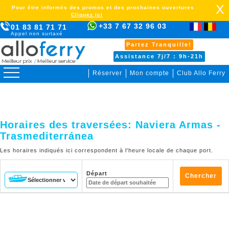
X
Pour être informés des promos et des prochaines ouvertures
Cliquez ici
+33 7 67 32 96 03
01 83 81 71 71
Appel non surtaxé
Partez Tranquille!
Assistance 7j/7 : 9h-21h
Réserver
Mon compte
Club Allo Ferry
>
Horaires des traversées:
Naviera Armas -
Trasmediterránea
Les horaires indiqués ici correspondent à l'heure locale de chaque port.
Départ