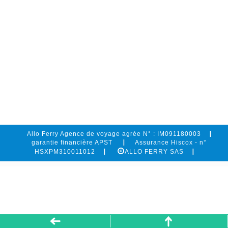
Allo Ferry Agence de voyage agrée N° : IM091180003
garantie financière APST
Assurance Hiscox - n°
HSXPM310011012
ALLO FERRY SAS