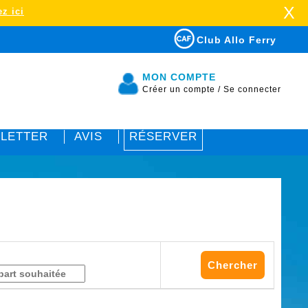
X
z ici
Club Allo Ferry
MON COMPTE
Créer un compte
/
Se connecter
LETTER
AVIS
RÉSERVER