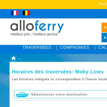
Pour
P
A
TRAVERSÉES
COMPAGNIES
CAL
>
Horaires des traversées:
Moby Lines
Les horaires indiqués ici correspondent à l'heure loca
Sélectionner votre destination