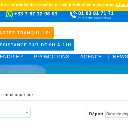
 être informés des promos et des prochaines ouvertures
Clique
01 83 81 71 71
+33 7 67 32 96 03
Prix d'un appel local
ARTEZ TRANQUILLE!
SSISTANCE 7J/7 DE 9H À 21H
ENDRIER
PROMOTIONS
AGENCE
NEWS
le de chaque port.
Départ