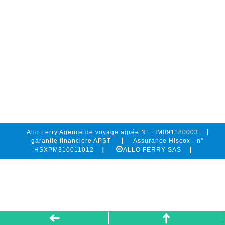
Allo Ferry Agence de voyage agrée N° : IM091180003
garantie financière APST
Assurance Hiscox - n°
HSXPM310011012
ALLO FERRY SAS