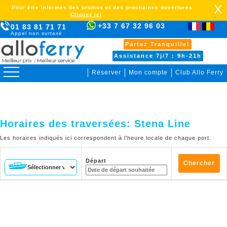
X
Pour être informés des promos et des prochaines ouvertures
Cliquez ici
+33 7 67 32 96 03
01 83 81 71 71
Appel non surtaxé
Partez Tranquille!
Assistance 7j/7 : 9h-21h
Réserver
Mon compte
Club Allo Ferry
>
Horaires des traversées:
Stena Line
Les horaires indiqués ici correspondent à l'heure locale de chaque port.
Départ