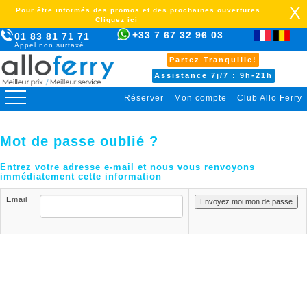
X
Pour être informés des promos et des prochaines ouvertures
Cliquez ici
+33 7 67 32 96 03
01 83 81 71 71
Appel non surtaxé
Partez Tranquille!
Assistance 7j/7 : 9h-21h
Réserver
Mon compte
Club Allo Ferry
Mot de passe oublié ?
Entrez votre adresse e-mail et nous vous renvoyons
immédiatement cette information
Email