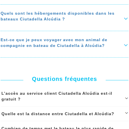
à votre fauteuil.
Pour vous offrir un
voyage agréable
à bord de votre bateau
Ciutadella Alcúdia, le
bateau Ciutadella Alcúdia
est équipé des
il y a aussi des ascenseurs pour accéder aux differents étages des
meilleures installations : Restaurant, Cafétéria, Cinéma, Boutique
Quels sont les hébergements disponibles dans les
bateaux
shopping, salle de jeux, salle de jeux pour enfant, zone fumeur...
bateaux Ciutadella Alcúdia ?
En savoir plus sur 'Quelles sont les facilités d'accès aux personnes à
En savoir plus sur 'Quels sont les services à bord du bateau
mobilité réduite à bord du bateau Ciutadella Alcúdia?'
Ciutadella Alcúdia?'
Sur le bateau Ciutadella Alcúdia vous avez le choix entre les
hébergements suivants: Les cabines privées (doubles, triples et
quadruples), les suites, les cabines partagées et les couchettes, les
Est-ce que je peux voyager avec mon animal de
fauteuils, les sièges,
compagnie en bateau de Ciutadella à Alcúdia?
Le prix des cabines varient selon leurs tailles et leurs situations sur
le bateau.
Oui, les
animaux de compagnies sont acceptés
à bord des bateau
Ciutadella Alcúdia, certaines cabines sont équipées pour accueillir
En savoir plus sur 'Quels sont les hébergements disponibles dans les
votre animal (chat, chien….).
bateaux Ciutadella Alcúdia ?'
Le bateau est doté aussi des zones d’
hébergement des animaux de
compagnie
.
Questions fréquentes
En savoir plus sur 'Est-ce que je peux voyager avec mon animal de
compagnie en bateau de Ciutadella à Alcúdia?'
L’accès au service client Ciutadella Alcúdia est-il
gratuit ?
L'accés à notre service client est gratuit avant et aprés votre
Quelle est la distance entre Ciutadella et Alcúdia?
réservation, il est accessible par téléphone et whatsapp pendant les
heures d'ouverture de l'agence et par mail 24h/24
La distance entre Ciutadella et Alcúdia est: 1 545,00 km (à vol
Combien de temps met le bateau le plus rapide de