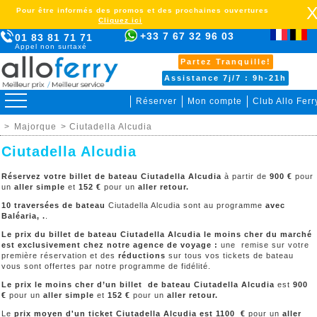
Pour être informés des promos et des prochaines ouvertures
Cliquez ici
+33 7 67 32 96 03
01 83 81 71 71
Appel non surtaxé
Partez Tranquille!
Assistance 7j/7 : 9h-21h
Réserver
Mon compte
Club Allo Ferr
>
Majorque
> Ciutadella Alcudia
Ciutadella Alcudia
Réservez votre billet de bateau Ciutadella Alcudia
à partir de
900 €
pour
un
aller simple
et
152
€
pour un
aller retour.
10 traversées de bateau
Ciutadella Alcudia sont au programme
avec
Baléaria, .
.
Le prix du billet de bateau Ciutadella Alcudia le moins cher du marché
est exclusivement chez notre agence de voyage :
une remise sur votre
première réservation et des
réductions
sur tous vos tickets de bateau
vous sont offertes par notre programme de fidélité.
Le prix le moins cher d’un billet de bateau Ciutadella Alcudia
est
900
€
pour un
aller simple
et
152
€
pour un
aller retour.
Le
prix moyen d'un ticket Ciutadella Alcudia est 1100 €
pour un
aller