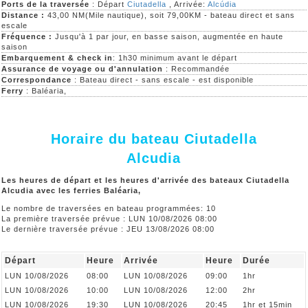
Ports de la traversée
: Départ
Ciutadella
, Arrivée:
Alcúdia
Distance :
43,00 NM(Mile nautique), soit 79,00KM - bateau direct et sans
escale
Fréquence :
Jusqu'à 1 par jour, en basse saison, augmentée en haute
saison
Embarquement & check in
: 1h30 minimum avant le départ
Assurance de voyage ou d'annulation
: Recommandée
Correspondance
: Bateau direct - sans escale - est disponible
Ferry
: Baléaria,
Horaire du bateau Ciutadella
Alcudia
Les heures de départ et les heures d'arrivée des bateaux Ciutadella
Alcudia avec les ferries Baléaria,
Le nombre de traversées en bateau programmées: 10
La première traversée prévue : LUN 10/08/2026 08:00
Le dernière traversée prévue : JEU 13/08/2026 08:00
Départ
Heure
Arrivée
Heure
Durée
LUN 10/08/2026
08:00
LUN 10/08/2026
09:00
1hr
LUN 10/08/2026
10:00
LUN 10/08/2026
12:00
2hr
LUN 10/08/2026
19:30
LUN 10/08/2026
20:45
1hr et 15min