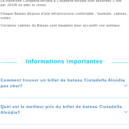
La traversée Ciutadella Alcudia & Ciutadella Alcudia sont assurées 2 fois
par JOUR en aller et retour.
Chaque Bateau dispose d’une infrastructure confortable : fauteuils, cabines,
suites.
Certaines cabines du Bateau sont équipées pour accueillir vos animaux.
Informations importantes
Comment trouver un billet de bateau Ciutadella Alcúdia
pas cher?
Vous êtes à la recherche d’un billet de bateau de Ciutadella à Alcúdia
pas cher ? Voici comment
économiser jusqu'à 50% sur le prix de
votre ticket de bateau
. Pour faire des économies, comparez les prix
Quel est le meilleur prix du billet de bateau Ciutadella
de bateau de Ciutadella à Alcúdia, privilégiez les agences de voyages
Alcúdia?
avec des programmes de fidélité, et qui offrent une assistance
téléphonique gratuite.
Le prix du billet de bateau de Ciutadella à Alcúdia dépend de la
En réservant à l’avance, vous avez plus de chances de trouver un
saison, de la compagnie du ferry et des frais de service qu’appliquent