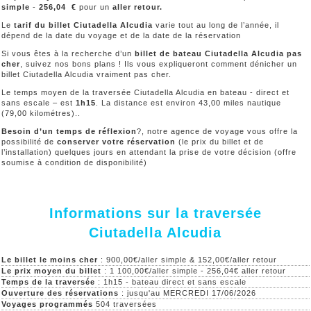
simple
-
256,04
€
pour un
aller retour.
Le
tarif du billet Ciutadella Alcudia
varie tout au long de l’année, il
dépend de la date du voyage et de la date de la réservation
Si vous êtes à la recherche d’un
billet de bateau Ciutadella Alcudia pas
cher
, suivez nos bons plans ! Ils vous expliqueront comment dénicher un
billet Ciutadella Alcudia vraiment pas cher.
Le temps moyen de la traversée Ciutadella Alcudia en bateau - direct et
sans escale – est
1h15
. La distance est environ 43,00 miles nautique
(79,00 kilométres)..
Besoin d’un temps de réflexion
?, notre agence de voyage vous offre la
possibilité de
conserver votre réservation
(le prix du billet et de
l’installation) quelques jours en attendant la prise de votre décision (offre
soumise à condition de disponibilité)
Informations sur la traversée
Ciutadella Alcudia
Le billet le moins cher
: 900,00€/aller simple & 152,00€/aller retour
Le prix moyen du billet
: 1 100,00€/aller simple - 256,04€ aller retour
Temps de la traversée
: 1h15 - bateau direct et sans escale
Ouverture des réservations
: jusqu'au MERCREDI 17/06/2026
Voyages programmés
504 traversées