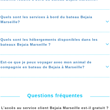
Si le prix du billet est important, la souscription à une assurance
annulation ou à une assurance de voyage est fortement
recommandée.
Les bateaux sont homologués pour le transport
de personne à
mobilité réduite
: Ils sont équipés de moyens pour faciliter l’accès
En savoir plus sur 'Faut-il prendre une assurance de voyage ou une
aux personnes à mobilité réduite.
Quels sont les services à bord du bateau Bejaia
assurance annulation avec le voyage en bateau Bejaia Marseille?'
Marseille?
Vous retrouvez dans chaque bateau des
fauteuils roulants
, que
vous pouvez emprunter gratuitement pour accéder à votre cabine, ou
à votre fauteuil.
Pour vous offrir un
voyage agréable
à bord de votre bateau Bejaia
Marseille, le
bateau Bejaia Marseille
est équipé des meilleures
il y a aussi des ascenseurs pour accéder aux differents étages des
installations : Restaurant, Cafétéria, Cinéma, Boutique shopping, salle
Quels sont les hébergements disponibles dans les
bateaux
de jeux, salle de jeux pour enfant, zone fumeur...
bateaux Bejaia Marseille ?
En savoir plus sur 'Quelles sont les facilités d'accès aux personnes à
En savoir plus sur 'Quels sont les services à bord du bateau Bejaia
mobilité réduite à bord du bateau Bejaia Marseille?'
Marseille?'
Sur le bateau Bejaia Marseille vous avez le choix entre les
hébergements suivants: Les cabines privées (doubles, triples et
quadruples), les suites, les cabines partagées et les couchettes, les
Est-ce que je peux voyager avec mon animal de
fauteuils, les sièges,
compagnie en bateau de Bejaia à Marseille?
Le prix des cabines varient selon leurs tailles et leurs situations sur
le bateau.
Oui, les
animaux de compagnies sont acceptés
à bord des bateau
Bejaia Marseille, certaines cabines sont équipées pour accueillir votre
En savoir plus sur 'Quels sont les hébergements disponibles dans les
animal (chat, chien….).
bateaux Bejaia Marseille ?'
Le bateau est doté aussi des zones d’
hébergement des animaux de
compagnie
.
Questions fréquentes
En savoir plus sur 'Est-ce que je peux voyager avec mon animal de
compagnie en bateau de Bejaia à Marseille?'
L’accès au service client Bejaia Marseille est-il gratuit ?