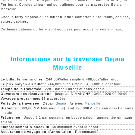
Consultez notre site web pour connaitre les noms des bateaux de Algerie
Ferries et Corsica Linea - qui sont alloués pour les traversées Bejaia
Marseille.
Chaque ferry dispose d’une infrastructure confortable : fauteuils, cabines,
suites, cabines.
Certaines cabines du ferry sont équipées pour accueillir vos animaux.
Informations sur la traversée Bejaia
Marseille
Le billet le moins cher
: 244,00€/aller simple & 488,00€/aller retour
Le prix moyen du billet
: 244,00€/aller simple - 488,00€ aller retour
Temps de la traversée
: 22h - bateau direct et sans escale
Ouverture des réservations
: jusqu'au DIMANCHE 13/09/2026 09:00:00
Voyages programmés
16 traversées
Ports de la traversée
: Départ
Bejaia
, Arrivée:
Marseille
Distance :
393,00 NM(Mile nautique), soit 728,00KM - bateau direct et sans
escale
Fréquence :
Jusqu'à 1 par semaine, en basse saison, augmentée en haute
saison
Embarquement & check in
: 3h minimum avant le départ
Assurance de voyage ou d'annulation
: Recommandée