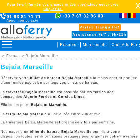
Pour être informés des promos et des prochaines ouvertures
Cliquez ici
+33 7 67 32 96 03
01 83 81 71 71
Appel non surtaxé
Partez Tranquille!
Assistance 7j/7 : 9h-21h
Réserver
Mon compte
Club Allo Ferr
>
France
> Bejaia Marseille
Bejaia Marseille
Réservez votre
billet de bateau Bejaia Marseille
le moins cher et profitez
d'une remise exclusive sur tous vos billets de bateau.
La
traversée Bejaia Marseille
est assurée par les
ferries
des
compagnies
Algerie Ferries et Corsica Linea
.
Elle lie les ports
Bejaia et Marseille.
Le
ferry Bejaia Marseille
a une durée entre 20h et 25h.
La traversée Bejaia Marseille est organisée 2 fois par semaine.
Nos experts en
billet de bateau Bejaia Marseille
ont mis à votre
disposition toutes les informations pratiques pour organiser votre traversée